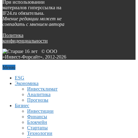
При использовании
материалов гиперссылка на
IF24.ru обязательна.
Мнение редакции может не
совпадать с мнением автора
Политика
конфиденциальности
© ООО
«Инвест-Форсайт», 2012-
2026
Меню
ESG
Экономика
Инвестклимат
Аналитика
Прогнозы
Бизнес
Инвестиции
Финансы
Блокчейн
Стартапы
Технологии