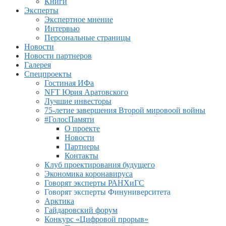
Книги
Эксперты
Экспертное мнение
Интервью
Персональные страницы
Новости
Новости партнеров
Галерея
Спецпроекты
Гостиная ИФа
NFT Юрия Аратовского
Лучшие инвесторы
75-летие завершения Второй мировоой войны
#ГолосПамяти
О проекте
Новости
Партнеры
Контакты
Клуб проектирования будущего
Экономика коронавируса
Говорят эксперты РАНХиГС
Говорят эксперты Финуниверситета
Арктика
Гайдаровский форум
Конкурс «Цифровой прорыв»