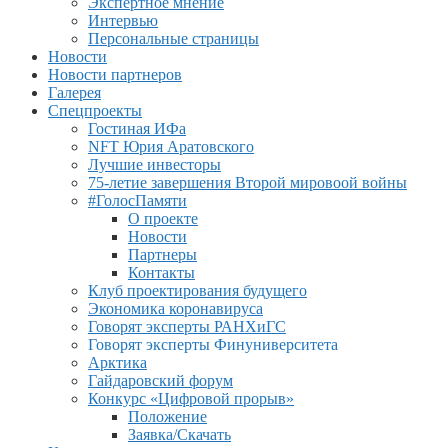
Экспертное мнение
Интервью
Персональные страницы
Новости
Новости партнеров
Галерея
Спецпроекты
Гостиная ИФа
NFT Юрия Аратовского
Лучшие инвесторы
75-летие завершения Второй мировоой войны
#ГолосПамяти
О проекте
Новости
Партнеры
Контакты
Клуб проектирования будущего
Экономика коронавируса
Говорят эксперты РАНХиГС
Говорят эксперты Финуниверситета
Арктика
Гайдаровский форум
Конкурс «Цифровой прорыв»
Положение
Заявка/Скачать