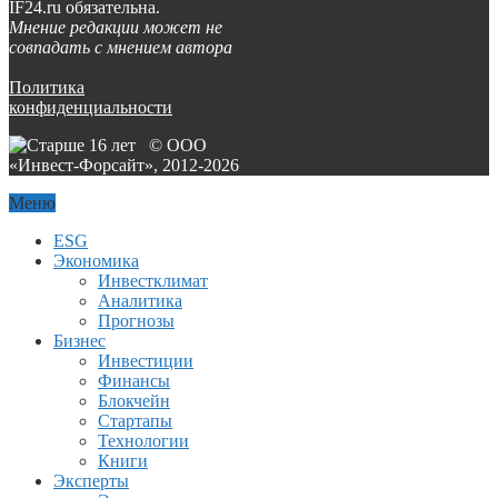
IF24.ru обязательна.
Мнение редакции может не
совпадать с мнением автора
Политика
конфиденциальности
© ООО
«Инвест-Форсайт», 2012-
2026
Меню
ESG
Экономика
Инвестклимат
Аналитика
Прогнозы
Бизнес
Инвестиции
Финансы
Блокчейн
Стартапы
Технологии
Книги
Эксперты