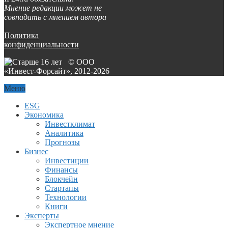
Мнение редакции может не
совпадать с мнением автора
Политика
конфиденциальности
© ООО
«Инвест-Форсайт», 2012-
2026
Меню
ESG
Экономика
Инвестклимат
Аналитика
Прогнозы
Бизнес
Инвестиции
Финансы
Блокчейн
Стартапы
Технологии
Книги
Эксперты
Экспертное мнение