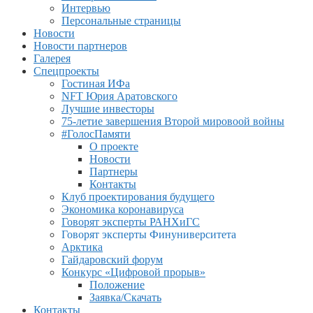
Интервью
Персональные страницы
Новости
Новости партнеров
Галерея
Спецпроекты
Гостиная ИФа
NFT Юрия Аратовского
Лучшие инвесторы
75-летие завершения Второй мировоой войны
#ГолосПамяти
О проекте
Новости
Партнеры
Контакты
Клуб проектирования будущего
Экономика коронавируса
Говорят эксперты РАНХиГС
Говорят эксперты Финуниверситета
Арктика
Гайдаровский форум
Конкурс «Цифровой прорыв»
Положение
Заявка/Скачать
Контакты