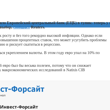
ило Европейский центральный банк (ЕЦБ) в тупик: теперь у 
 выбор,
сообщает
Reuters.
к росту и без того рекордно высокой инфляции. Однако если
о повышения процентных ставок, что может усугубить проблемы
гию и рискует скатиться в рецессию.
ся укреплением валюты. В этом году евро упал на 10% по
 евро был бы весьма полезен, потому что он снижает
 макроэкономических исследований в Natixis CIB
 Инвест-Форсайт