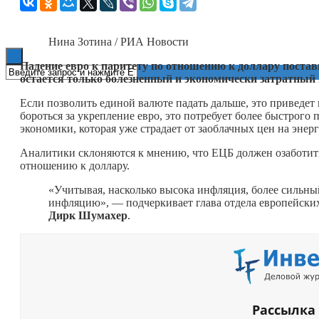
Книги
Нина Зотина / РИА Новости
Падение евро к паритету по отношению к доллару постав
остается только болезненный и экономически затратный
Если позволить единой валюте падать дальше, это приведет 
бороться за укрепление евро, это потребует более быстрог
экономики, которая уже страдает от заоблачных цен на энер
Аналитики склоняются к мнению, что ЕЦБ должен озаботить
отношению к доллару.
«Учитывая, насколько высока инфляция, более сильный
инфляцию», — подчеркивает глава отдела европейских
Дирк
Шумахер
.
Рассылка