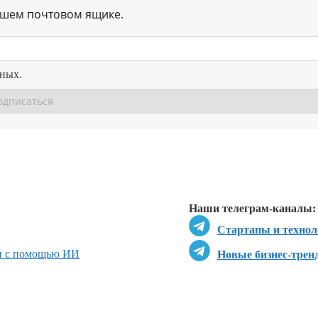
ашем почтовом ящике.
нных.
Перейти в
Перейти в
Д
Наши телеграм-каналы:
Стартапы и технол
и с помощью ИИ
Новые бизнес-трен