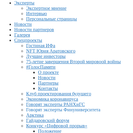
Эксперты
Экспертное мнение
Интервью
Персональные страницы
Новости
Новости партнеров
Галерея
Спецпроекты
Гостиная ИФа
NFT Юрия Аратовского
Лучшие инвесторы
75-летие завершения Второй мировоой войны
#ГолосПамяти
О проекте
Новости
Партнеры
Контакты
Клуб проектирования будущего
Экономика коронавируса
Говорят эксперты РАНХиГС
Говорят эксперты Финуниверситета
Арктика
Гайдаровский форум
Конкурс «Цифровой прорыв»
Положение