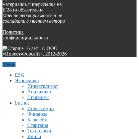
материалов гиперссылка на
IF24.ru обязательна.
Мнение редакции может не
совпадать с мнением автора
Политика
конфиденциальности
© ООО
«Инвест-Форсайт», 2012-
2026
Меню
ESG
Экономика
Инвестклимат
Аналитика
Прогнозы
Бизнес
Инвестиции
Финансы
Блокчейн
Стартапы
Технологии
Книги