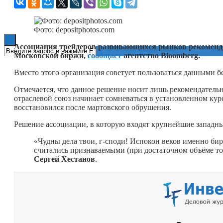
Книги
Фото: depositphotos.com
Ассоциация трейдеров развивающихся рынков рекомендо
Московской биржи,
сообщает
агентство Bloomberg.
Вместо этого организация советует пользоваться данными б
Отмечается, что данное решение носит лишь рекомендательн
отраслевой союз начинает сомневаться в установленном кур
восстановился после мартовского обрушения.
Решение ассоциации, в которую входят крупнейшие западны
«Чудны дела твои, г-споди! Испокон веков именно б
считались признаваемыми (при достаточном объёме т
Сергей
Хестанов
.