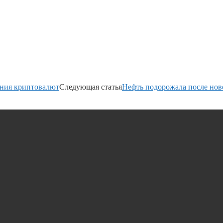
ния криптовалют
Следующая статья
Нефть подорожала после нов