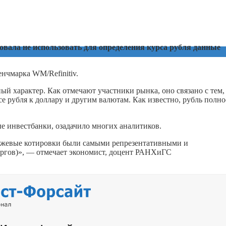
вала не использовать для определения курса рубля данные
енчмарка WM/Refinitiv.
ый характер. Как отмечают участники рынка, оно связано с тем,
се рубля к доллару и другим валютам. Как известно, рубль полн
е инвестбанки, озадачило многих аналитиков.
иржевые котировки были самыми репрезентативными и
оргов)», — отмечает экономист, доцент РАНХиГС