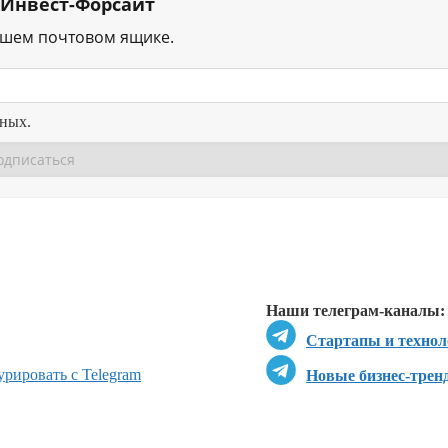
 Инвест-Форсайт
ашем почтовом ящике.
нных.
Перейти в
Перейти в
Д
Наши телеграм-каналы:
Стартапы и технол
урировать с Telegram
Новые бизнес-трен