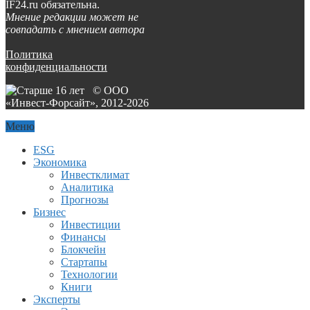
IF24.ru обязательна.
Мнение редакции может не
совпадать с мнением автора
Политика
конфиденциальности
© ООО
«Инвест-Форсайт», 2012-
2026
Меню
ESG
Экономика
Инвестклимат
Аналитика
Прогнозы
Бизнес
Инвестиции
Финансы
Блокчейн
Стартапы
Технологии
Книги
Эксперты