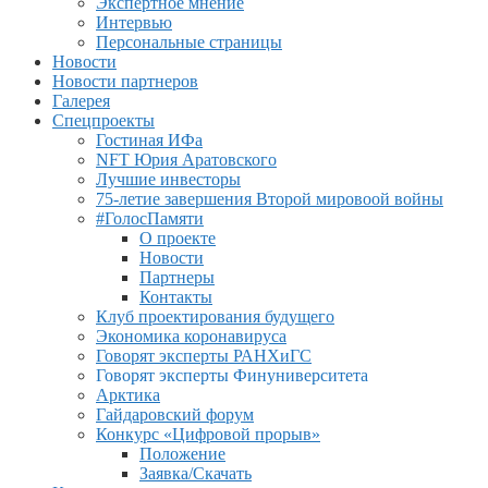
Экспертное мнение
Интервью
Персональные страницы
Новости
Новости партнеров
Галерея
Спецпроекты
Гостиная ИФа
NFT Юрия Аратовского
Лучшие инвесторы
75-летие завершения Второй мировоой войны
#ГолосПамяти
О проекте
Новости
Партнеры
Контакты
Клуб проектирования будущего
Экономика коронавируса
Говорят эксперты РАНХиГС
Говорят эксперты Финуниверситета
Арктика
Гайдаровский форум
Конкурс «Цифровой прорыв»
Положение
Заявка/Скачать