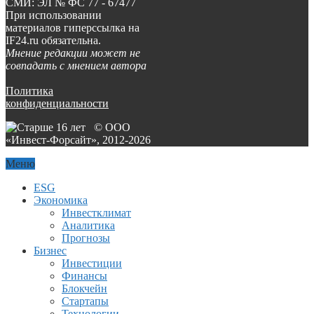
СМИ: ЭЛ № ФС 77 - 67477
При использовании
материалов гиперссылка на
IF24.ru обязательна.
Мнение редакции может не
совпадать с мнением автора
Политика
конфиденциальности
© ООО
«Инвест-Форсайт», 2012-
2026
Меню
ESG
Экономика
Инвестклимат
Аналитика
Прогнозы
Бизнес
Инвестиции
Финансы
Блокчейн
Стартапы
Технологии