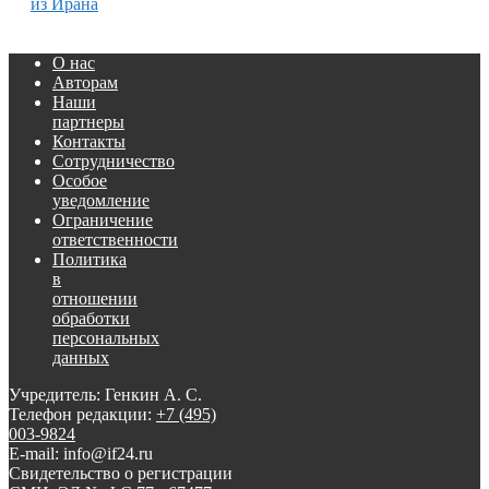
из Ирана
О нас
Авторам
Наши
партнеры
Контакты
Сотрудничество
Особое
уведомление
Ограничение
ответственности
Политика
в
отношении
обработки
персональных
данных
Учредитель: Генкин А. С.
Телефон редакции:
+7 (495)
003-9824
E-mail: info@if24.ru
Свидетельство о регистрации