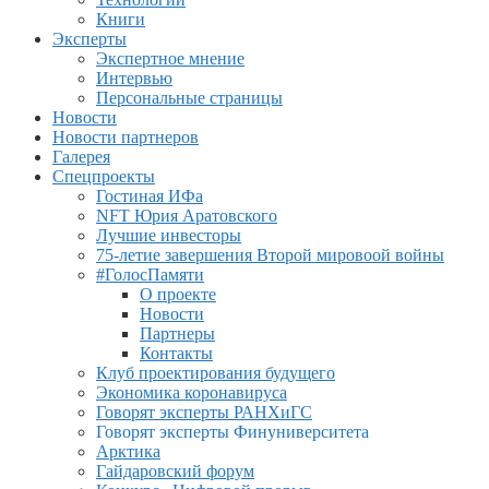
Книги
Эксперты
Экспертное мнение
Интервью
Персональные страницы
Новости
Новости партнеров
Галерея
Спецпроекты
Гостиная ИФа
NFT Юрия Аратовского
Лучшие инвесторы
75-летие завершения Второй мировоой войны
#ГолосПамяти
О проекте
Новости
Партнеры
Контакты
Клуб проектирования будущего
Экономика коронавируса
Говорят эксперты РАНХиГС
Говорят эксперты Финуниверситета
Арктика
Гайдаровский форум