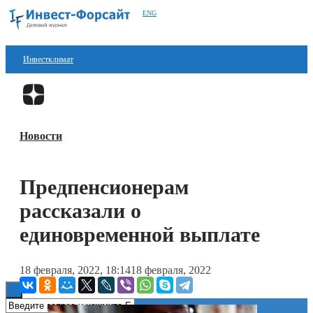
ENG
Инвестклимат
Финансы
Перейти в
Дзен
Инвестиции
Новости
Блокчейн
Стартапы
Предпенсионерам
Технологии
рассказали о
ESG
единовременной выплате
Книги
18 февраля, 2022, 18:14
18 февраля, 2022