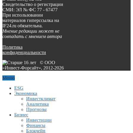
Свидетельство о регистрации
СМИ: ЭЛ № ФС 77 - 67477
При использовании
материалов гиперссылка на
IF24.ru обязательна.
Мнение редакции может не
совпадать с мнением автора
Политика
конфиденциальности
© ООО
«Инвест-Форсайт», 2012-
2026
Меню
ESG
Экономика
Инвестклимат
Аналитика
Прогнозы
Бизнес
Инвестиции
Финансы
Блокчейн