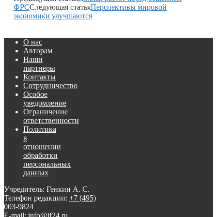
ФРС
Следующая статья
Перспективы мировой
экономики улучшаются
О нас
Авторам
Наши
партнеры
Контакты
Сотрудничество
Особое
уведомление
Ограничение
ответственности
Политика
в
отношении
обработки
персональных
данных
Учредитель: Генкин А. С.
Телефон редакции:
+7 (495)
003-9824
E-mail: info@if24.ru