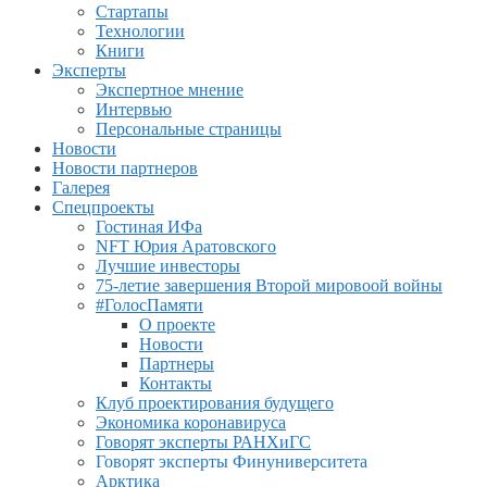
Стартапы
Технологии
Книги
Эксперты
Экспертное мнение
Интервью
Персональные страницы
Новости
Новости партнеров
Галерея
Спецпроекты
Гостиная ИФа
NFT Юрия Аратовского
Лучшие инвесторы
75-летие завершения Второй мировоой войны
#ГолосПамяти
О проекте
Новости
Партнеры
Контакты
Клуб проектирования будущего
Экономика коронавируса
Говорят эксперты РАНХиГС
Говорят эксперты Финуниверситета
Арктика