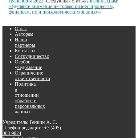
транспорта 2022»
Следующая статья
Ангелина Шам:
«Уделяйте внимание не только бизнес-процессам,
финансам, но и психологическим знаниям»
О нас
Авторам
Наши
партнеры
Контакты
Сотрудничество
Особое
уведомление
Ограничение
ответственности
Политика
в
отношении
обработки
персональных
данных
Учредитель: Генкин А. С.
Телефон редакции:
+7 (495)
003-9824