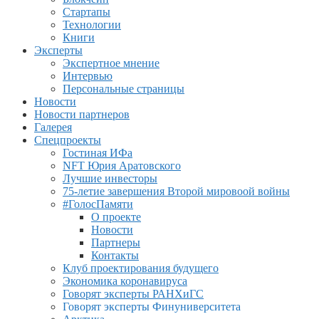
Стартапы
Технологии
Книги
Эксперты
Экспертное мнение
Интервью
Персональные страницы
Новости
Новости партнеров
Галерея
Спецпроекты
Гостиная ИФа
NFT Юрия Аратовского
Лучшие инвесторы
75-летие завершения Второй мировоой войны
#ГолосПамяти
О проекте
Новости
Партнеры
Контакты
Клуб проектирования будущего
Экономика коронавируса
Говорят эксперты РАНХиГС
Говорят эксперты Финуниверситета