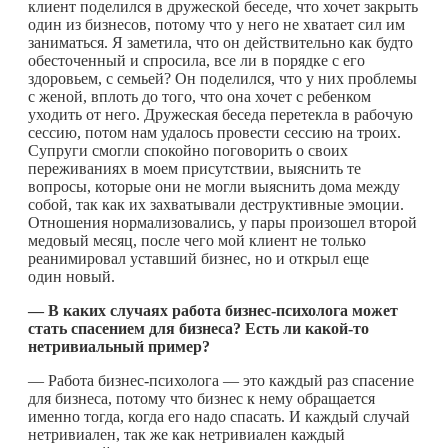
клиент поделился в дружеской беседе, что хочет закрыть
один из бизнесов, потому что у него не хватает сил им
заниматься. Я заметила, что он действительно как будто
обесточенный и спросила, все ли в порядке с его
здоровьем, с семьей? Он поделился, что у них проблемы
с женой, вплоть до того, что она хочет с ребенком
уходить от него. Дружеская беседа перетекла в рабочую
сессию, потом нам удалось провести сессию на троих.
Супруги смогли спокойно поговорить о своих
переживаниях в моем присутствии, выяснить те
вопросы, которые они не могли выяснить дома между
собой, так как их захватывали деструктивные эмоции.
Отношения нормализовались, у пары произошел второй
медовый месяц, после чего мой клиент не только
реанимировал уставший бизнес, но и открыл еще
один новый.
—
В каких случаях работа бизнес-психолога может
стать спасением для бизнеса? Есть ли
какой-то
нетривиальный пример?
— Работа бизнес-психолога — это каждый раз спасение
для бизнеса, потому что бизнес к нему обращается
именно тогда, когда его надо спасать. И каждый случай
нетривиален, так же как нетривиален каждый