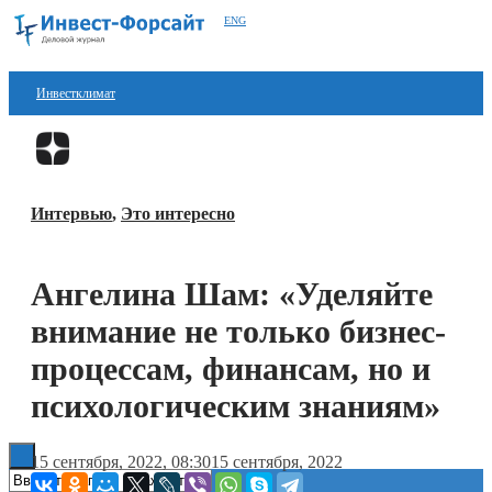
ENG
Инвестклимат
Финансы
Перейти в
Дзен
Инвестиции
Интервью
,
Это интересно
Блокчейн
Стартапы
Ангелина Шам: «Уделяйте
Технологии
внимание не только бизнес-
ESG
процессам, финансам, но и
психологическим знаниям»
Книги
15 сентября, 2022, 08:30
15 сентября, 2022