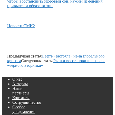
Чтобы восстановить здоровый сон, нужны изменения
привычек и образа жизни
Новости СМИ2
Предыдущая статья
Нефть «застряла» из-за глобального
кризиса
Следующая статья
Рынки восстановились после
«черного вторника»
О нас
Авторам
Наши
партнеры
Контакты
Сотрудничество
Особое
уведомление