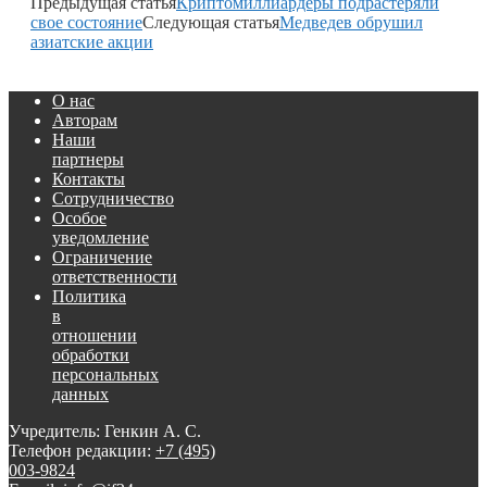
Предыдущая статья
Криптомиллиардеры подрастеряли
свое состояние
Следующая статья
Медведев обрушил
азиатские акции
О нас
Авторам
Наши
партнеры
Контакты
Сотрудничество
Особое
уведомление
Ограничение
ответственности
Политика
в
отношении
обработки
персональных
данных
Учредитель: Генкин А. С.
Телефон редакции:
+7 (495)
003-9824