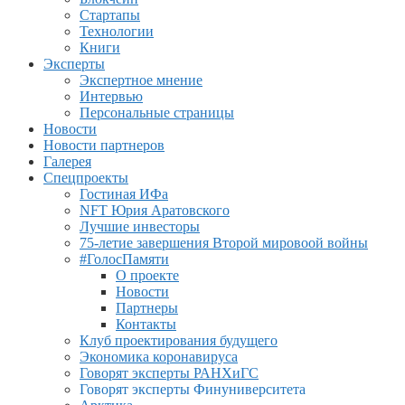
Стартапы
Технологии
Книги
Эксперты
Экспертное мнение
Интервью
Персональные страницы
Новости
Новости партнеров
Галерея
Спецпроекты
Гостиная ИФа
NFT Юрия Аратовского
Лучшие инвесторы
75-летие завершения Второй мировоой войны
#ГолосПамяти
О проекте
Новости
Партнеры
Контакты
Клуб проектирования будущего
Экономика коронавируса
Говорят эксперты РАНХиГС
Говорят эксперты Финуниверситета