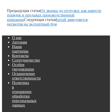
Предыдущая статья
От звонка до отгрузки: как навести
порядок в продажах производственной
компании
Следующая статья
Китай замедляется,
несмотря на экспортный бум
О нас
Авторам
Наши
партнеры
Контакты
Сотрудничество
Особое
уведомление
Ограничение
ответственности
Политика
в
отношении
обработки
персональных
данных