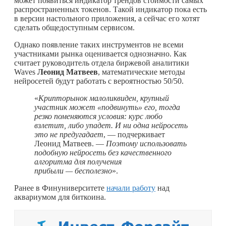
может появиться индикатор трендов стоимости самых
распространенных токенов. Такой индикатор пока есть
в версии настольного приложения, а сейчас его хотят
сделать общедоступным сервисом.
Однако появление таких инструментов не всеми
участниками рынка оценивается однозначно. Как
считает руководитель отдела биржевой аналитики
Waves
Леонид Матвеев
, математические методы
нейросетей будут работать с вероятностью 50/50.
«
Крипторынок малоликвиден, крупный
участник может «подвинуть» его, тогда
резко поменяются условия: курс любо
взлетит, либо упадет. И ни одна нейросеть
это не предугадает
, — подчеркивает
Леонид Матвеев. —
Поэтому использовать
подобную нейросеть без качественного
алгоритма для получения
прибыли — бесполезно
».
Ранее в Финуниверситете
начали работу
над
аквариумом для биткоина.