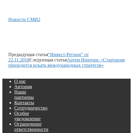
Новости СМИ2
Предыдущая статья
“Инвест-Регион” от
22.11.2018
Следующая статья
Артем Инютин: «Стартапам
приходится искать международных стратегов»
О нас
Авторам
Наши
партнеры
Контакты
Сотрудничество
Особое
уведомление
Ограничение
ответственности