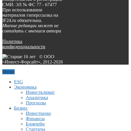
СМИ: ЭЛ № ФС 77 - 67477
При использовании
материалов гиперссылка на
IF24.ru обязательна.
Мнение редакции может не
совпадать с мнением автора
Политика
конфиденциальности
© ООО
«Инвест-Форсайт», 2012-
2026
Меню
ESG
Экономика
Инвестклимат
Аналитика
Прогнозы
Бизнес
Инвестиции
Финансы
Блокчейн
Стартапы