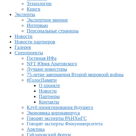
Технологии
Книги
Эксперты
Экспертное мнение
Интервью
Персональные страницы
Новости
Новости партнеров
Галерея
Спецпроекты
Гостиная ИФа
NFT Юрия Аратовского
Лучшие инвесторы
75-летие завершения Второй мировоой войны
#ГолосПамяти
О проекте
Новости
Партнеры
Контакты
Клуб проектирования будущего
Экономика коронавируса
Говорят эксперты РАНХиГС
Говорят эксперты Финуниверситета
Арктика
Гайдаровский форум