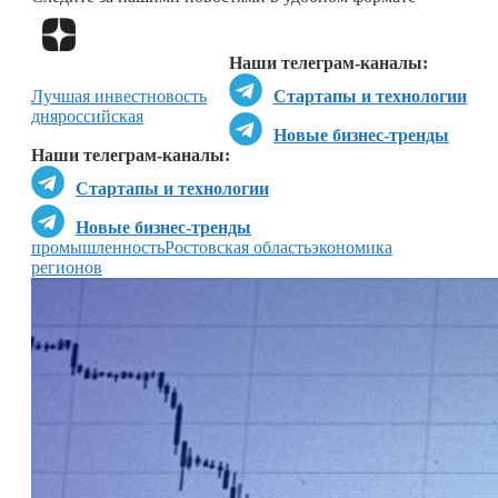
Перейти в
Дзен
Наши телеграм-каналы:
Лучшая инвестновость
Стартапы и технологии
дня
российская
Новые бизнес-тренды
Наши телеграм-каналы:
Стартапы и технологии
Новые бизнес-тренды
промышленность
Ростовская область
экономика
регионов