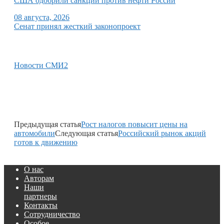
США одобрили санкции против нефти России
08 августа, 2026
Сенат принял жесткий законопроект
Новости СМИ2
Предыдущая статья
Рост налогов повысит цены на
автомобили
Следующая статья
Российский рынок акций
готов к движению
О нас
Авторам
Наши
партнеры
Контакты
Сотрудничество
Особое