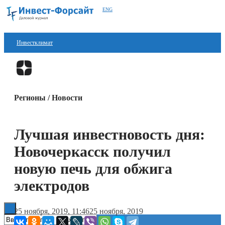
ENG
Инвестклимат
Финансы
Перейти в
Дзен
Инвестиции
Регионы / Новости
Блокчейн
Стартапы
Лучшая инвестновость дня:
Технологии
Новочеркасск получил
ESG
новую печь для обжига
электродов
Книги
25 ноября, 2019, 11:46
25 ноября, 2019