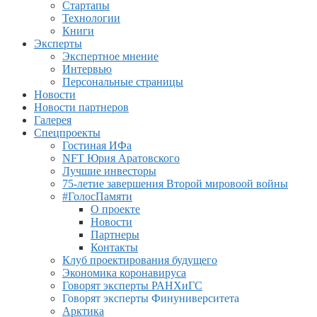
Стартапы
Технологии
Книги
Эксперты
Экспертное мнение
Интервью
Персональные страницы
Новости
Новости партнеров
Галерея
Спецпроекты
Гостиная ИФа
NFT Юрия Аратовского
Лучшие инвесторы
75-летие завершения Второй мировоой войны
#ГолосПамяти
О проекте
Новости
Партнеры
Контакты
Клуб проектирования будущего
Экономика коронавируса
Говорят эксперты РАНХиГС
Говорят эксперты Финуниверситета
Арктика