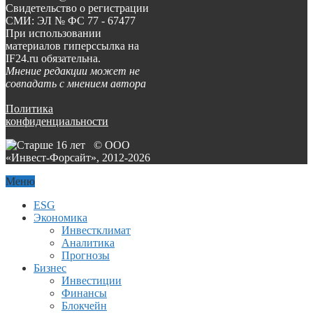
Свидетельство о регистрации
СМИ: ЭЛ № ФС 77 - 67477
При использовании
материалов гиперссылка на
IF24.ru обязательна.
Мнение редакции может не
совпадать с мнением автора
Политика
конфиденциальности
© ООО
«Инвест-Форсайт», 2012-
2026
Меню
ESG
Экономика
Инвестклимат
Аналитика
Прогнозы
Бизнес
Инвестиции
Финансы
Блокчейн