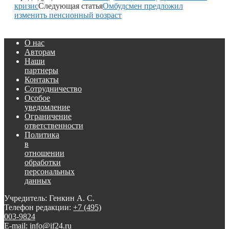
кризис
Следующая статья
Омбудсмен предложил
изменить пенсионный возраст
О нас
Авторам
Наши
партнеры
Контакты
Сотрудничество
Особое
уведомление
Ограничение
ответственности
Политика
в
отношении
обработки
персональных
данных
Учредитель: Генкин А. С.
Телефон редакции:
+7 (495)
003-9824
E-mail: info@if24.ru