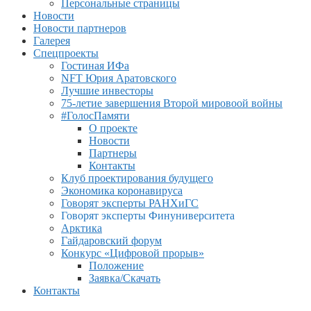
Персональные страницы
Новости
Новости партнеров
Галерея
Спецпроекты
Гостиная ИФа
NFT Юрия Аратовского
Лучшие инвесторы
75-летие завершения Второй мировоой войны
#ГолосПамяти
О проекте
Новости
Партнеры
Контакты
Клуб проектирования будущего
Экономика коронавируса
Говорят эксперты РАНХиГС
Говорят эксперты Финуниверситета
Арктика
Гайдаровский форум
Конкурс «Цифровой прорыв»
Положение
Заявка/Скачать
Контакты