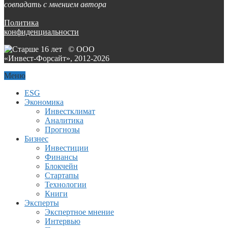
совпадать с мнением автора
Политика
конфиденциальности
© ООО
«Инвест-Форсайт», 2012-
2026
Меню
ESG
Экономика
Инвестклимат
Аналитика
Прогнозы
Бизнес
Инвестиции
Финансы
Блокчейн
Стартапы
Технологии
Книги
Эксперты
Экспертное мнение
Интервью