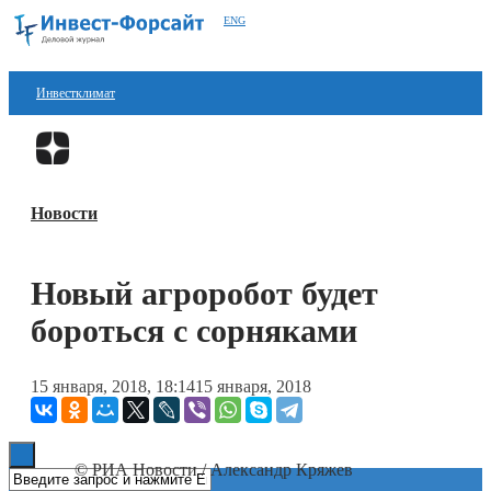
ENG
Инвестклимат
Финансы
Перейти в
Дзен
Инвестиции
Новости
Блокчейн
Стартапы
Новый агроробот будет
Технологии
бороться с сорняками
ESG
15 января, 2018, 18:14
15 января, 2018
Книги
© РИА Новости / Александр Кряжев