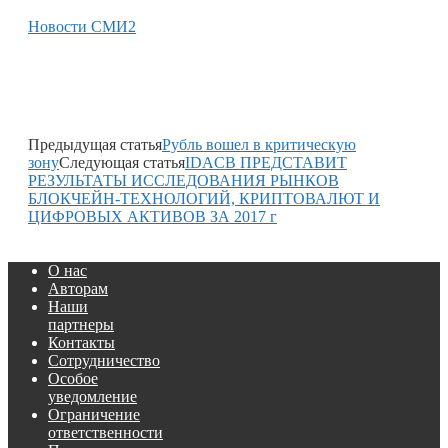
Новости СМИ2
Предыдущая статья
Рубль вошел в критическую
зону
Следующая статья
IDACB ПРЕДСТАВИТ
РЕЗУЛЬТАТЫ ИССЛЕДОВАНИЯ РЫНКОВ
БЛОКЧЕЙН-ТЕХНОЛОГИЙ, КРИПТОВАЛЮТ И
ЦИФРОВЫХ АКТИВОВ ЗА 2017 г
О нас
Авторам
Наши
партнеры
Контакты
Сотрудничество
Особое
уведомление
Ограничение
ответственности