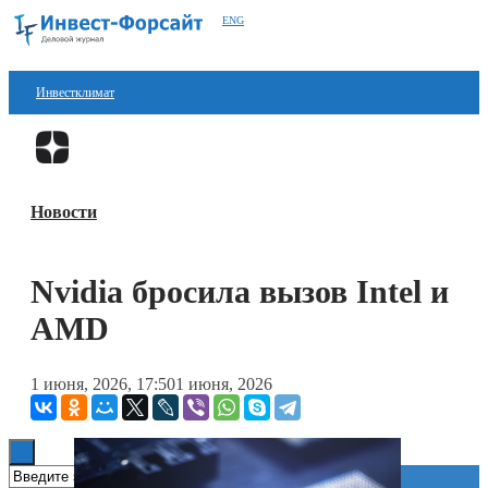
ENG
Инвестклимат
Финансы
Перейти в
Дзен
Инвестиции
Новости
Блокчейн
Стартапы
Nvidia бросила вызов Intel и
Технологии
AMD
ESG
1 июня, 2026, 17:50
1 июня, 2026
Книги