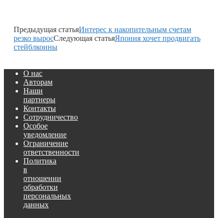
Предыдущая статья
Интерес к накопительным счетам
резко вырос
Следующая статья
Япония хочет продвигать
стейблкоины
О нас
Авторам
Наши
партнеры
Контакты
Сотрудничество
Особое
уведомление
Ограничение
ответственности
Политика
в
отношении
обработки
персональных
данных