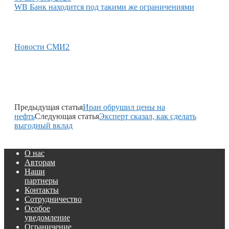
WB Банк находится под такими же ограничениями
Новости СМИ2
Предыдущая статья
Иран обрушил цены на
нефть
Следующая статья
Эксперт сказал, как сделать
выгодный вклад
О нас
Авторам
Наши
партнеры
Контакты
Сотрудничество
Особое
уведомление
Ограничение