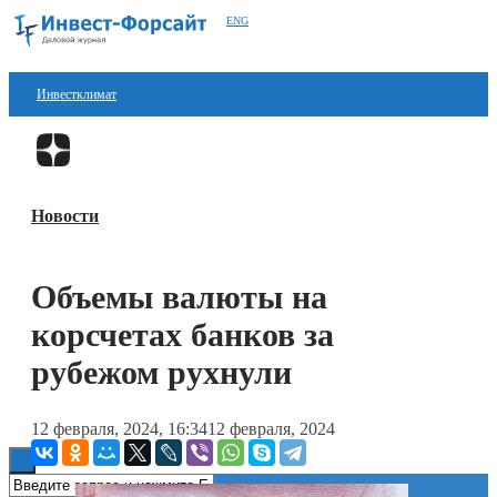
ENG
Инвестклимат
Финансы
Перейти в
Дзен
Инвестиции
Новости
Блокчейн
Стартапы
Объемы валюты на
Технологии
корсчетах банков за
ESG
рубежом рухнули
Книги
12 февраля, 2024, 16:34
12 февраля, 2024