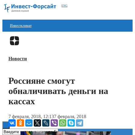
ENG
Инвестклимат
Финансы
Перейти в
Дзен
Инвестиции
Новости
Блокчейн
Стартапы
Россияне смогут
Технологии
обналичивать деньги на
ESG
кассах
Книги
7 февраля, 2018, 12:13
7 февраля, 2018