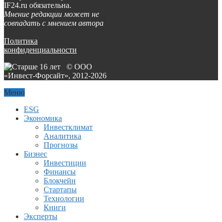
IF24.ru обязательна.
Мнение редакции может не
совпадать с мнением автора
Политика
конфиденциальности
© ООО
«Инвест-Форсайт», 2012-
2026
Меню
ESG
Экономика
Инвестклимат
Аналитика
Прогнозы
Бизнес
Инвестиции
Финансы
Блокчейн
Стартапы
Технологии
Книги
Эксперты