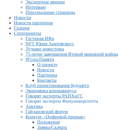
Экспертное мнение
Интервью
Персональные страницы
Новости
Новости партнеров
Галерея
Спецпроекты
Гостиная ИФа
NFT Юрия Аратовского
Лучшие инвесторы
75-летие завершения Второй мировоой войны
#ГолосПамяти
О проекте
Новости
Партнеры
Контакты
Клуб проектирования будущего
Экономика коронавируса
Говорят эксперты РАНХиГС
Говорят эксперты Финуниверситета
Арктика
Гайдаровский форум
Конкурс «Цифровой прорыв»
Положение
Заявка/Скачать