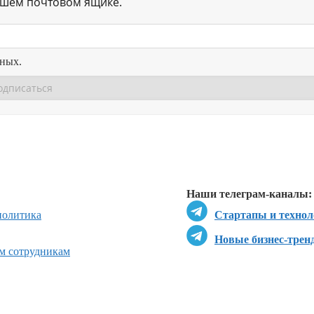
ашем почтовом ящике.
нных.
Перейти в
Перейти в
Д
Наши телеграм-каналы:
политика
Стартапы и технол
Новые бизнес-трен
ым сотрудникам