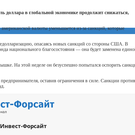
оль доллара в глобальной экономике продолжит снижаться,
ль американской валюты уменьшается из-за санкций, которые
дедолларизацию, опасаясь новых санкций со стороны США. В
онда национального благосостояния — она будет заменена едино
лышке. На этой неделе он безуспешно попытался оспорить санкц
 предпринимателя, оставив ограничения в силе. Санкции проти
ад.
 Инвест-Форсайт