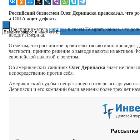
Книги
Российский бизнесмен Олег Дерипаска предсказал, что р
а США ждет дефолт.
Предприниматель
написал
в своем Telegram-канале, что ро
вводит Америка.
Отметим, что российское правительство активно проводит 
частности, принято решение о выводе валюты из активов Ф
европейской валютой и золотом.
Об американских санкциях
Олег Дерипаска
знает не понас
непосредственно против себя.
Американский суд был непреклонен и отверг все аргументы
Дерипаски и его компаний были введены более трех лет наз
Рассылка