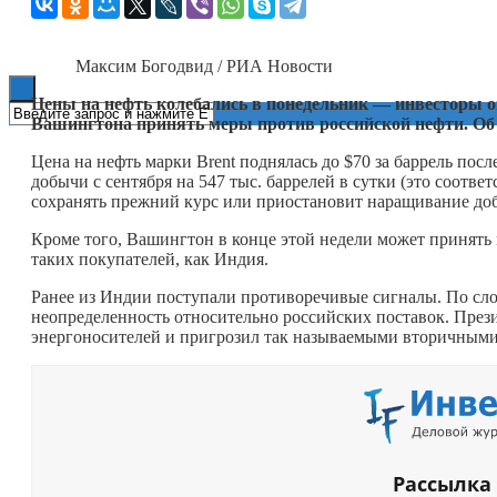
Книги
Максим Богодвид / РИА Новости
Цены на нефть колебались в понедельник — инвесторы 
Вашингтона принять меры против российской нефти. Об
Цена на нефть марки Brent поднялась до $70 за баррель пос
добычи с сентября на 547 тыс. баррелей в сутки (это соотве
сохранять прежний курс или приостановит наращивание до
Кроме того, Вашингтон в конце этой недели может принять 
таких покупателей, как Индия.
Ранее из Индии поступали противоречивые сигналы. По сло
неопределенность относительно российских поставок. Пр
энергоносителей и пригрозил так называемыми вторичными с
Рассылка