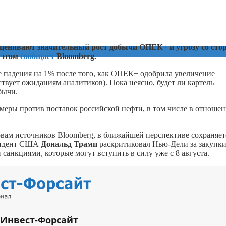
оценивают значительный рост добычи ОПЕК+ и угрозу со сто
 этом
сообщает
Bloomberg.
ле падения на 1% после того, как ОПЕК+ одобрила увеличение
тствует ожиданиям аналитиков). Пока неясно, будет ли картель
бычи.
меры против поставок российской нефти, в том числе в отноше
вам источников Bloomberg, в ближайшей перспективе сохраняет
езидент США
Дональд Трамп
раскритиковал Нью-Дели за закупк
анкциями, которые могут вступить в силу уже с 8 августа.
 Инвест-Форсайт