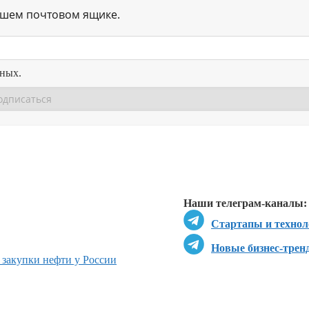
ашем почтовом ящике.
нных.
Перейти в
Перейти в
Д
Наши телеграм-каналы:
Стартапы и технол
Новые бизнес-трен
 закупки нефти у России