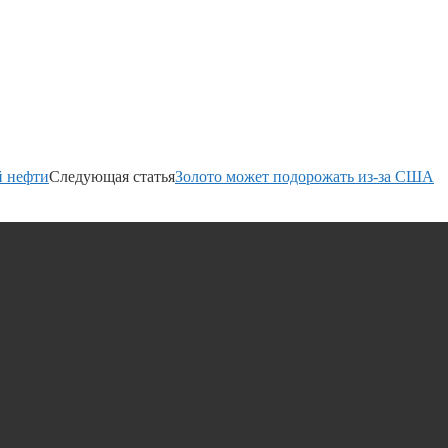
й нефти
Следующая статья
Золото может подорожать из-за США