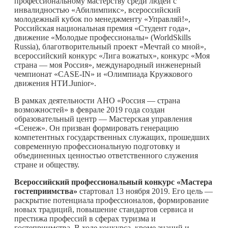
профессиональному мастерству среди людей с
инвалидностью «Абилимпикс», всероссийский
молодежный кубок по менеджменту «Управляй!»,
Российская национальная премия «Студент года»,
движение «Молодые профессионалы» (WorldSkills
Russia), благотворительный проект «Мечтай со мной»,
всероссийский конкурс «Лига вожатых», конкурс «Моя
страна — моя Россия», международный инженерный
чемпионат «CASE-IN» и «Олимпиада Кружкового
движения НТИ.Junior».
В рамках деятельности АНО «Россия — страна
возможностей» в феврале 2019 года создан
образовательный центр — Мастерская управления
«Сенеж». Он призван формировать генерацию
компетентных государственных служащих, прошедших
современную профессиональную подготовку и
объединенных ценностью ответственного служения
стране и обществу.
Всероссийский профессиональный конкурс «Мастера
гостеприимства»
стартовал 13 ноября 2019. Его цель —
раскрытие потенциала профессионалов, формирование
новых традиций, повышение стандартов сервиса и
престижа профессий в сферах туризма и
гостеприимства. В ходе конкурса, кроме знаний и