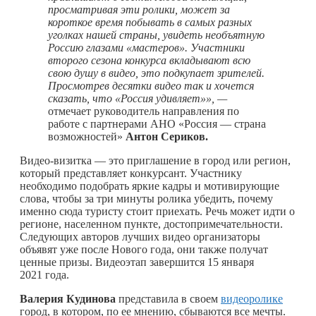
просматривая эти ролики, может за
короткое время побывать в самых разных
уголках нашей страны, увидеть необъятную
Россию глазами «мастеров». Участники
второго сезона конкурса вкладывают всю
свою душу в видео, это подкупает зрителей.
Просмотрев десятки видео так и хочется
сказать, что «Россия удивляет»», —
отмечает руководитель направления по
работе с партнерами АНО «Россия — страна
возможностей»
Антон Сериков.
Видео-визитка — это приглашение в город или регион,
который представляет конкурсант. Участнику
необходимо подобрать яркие кадры и мотивирующие
слова, чтобы за три минуты ролика убедить, почему
именно сюда туристу стоит приехать. Речь может идти о
регионе, населенном пункте, достопримечательности.
Следующих авторов лучших видео организаторы
объявят уже после Нового года, они также получат
ценные призы. Видеоэтап завершится 15 января
2021 года.
Валерия Кудинова
представила в своем
видеоролике
город, в котором, по ее мнению, сбываются все мечты.