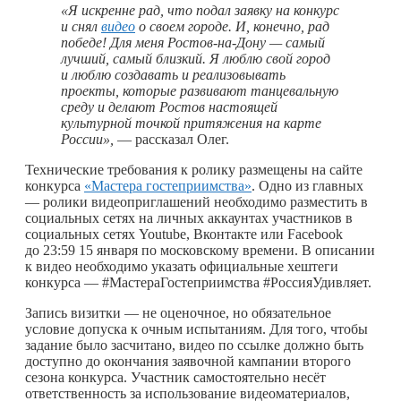
«Я искренне рад, что подал заявку на конкурс
и снял
видео
о своем городе. И, конечно, рад
победе! Для меня Ростов-на-Дону — самый
лучший, самый близкий. Я люблю свой город
и люблю создавать и реализовывать
проекты, которые развивают танцевальную
среду и делают Ростов настоящей
культурной точкой притяжения на карте
России»,
— рассказал Олег.
Технические требования к ролику размещены на сайте
конкурса
«Мастера гостеприимства»
. Одно из главных
— ролики видеоприглашений необходимо разместить в
социальных сетях на личных аккаунтах участников в
социальных сетях Youtube, Вконтакте или Facebook
до 23:59 15 января по московскому времени. В описании
к видео необходимо указать официальные хештеги
конкурса — #МастераГостеприимства #РоссияУдивляет.
Запись визитки — не оценочное, но обязательное
условие допуска к очным испытаниям. Для того, чтобы
задание было засчитано, видео по ссылке должно быть
доступно до окончания заявочной кампании второго
сезона конкурса. Участник самостоятельно несёт
ответственность за использование видеоматериалов,