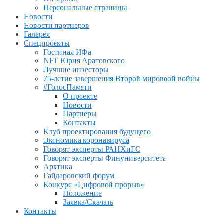
Персональные страницы
Новости
Новости партнеров
Галерея
Спецпроекты
Гостиная ИФа
NFT Юрия Аратовского
Лучшие инвесторы
75-летие завершения Второй мировоой войны
#ГолосПамяти
О проекте
Новости
Партнеры
Контакты
Клуб проектирования будущего
Экономика коронавируса
Говорят эксперты РАНХиГС
Говорят эксперты Финуниверситета
Арктика
Гайдаровский форум
Конкурс «Цифровой прорыв»
Положение
Заявка/Скачать
Контакты