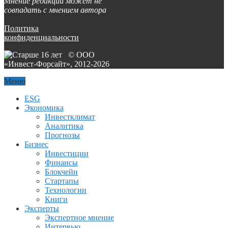
Мнение редакции может не
совпадать с мнением автора
Политика
конфиденциальности
© ООО
«Инвест-Форсайт», 2012-
2026
Меню
ESG
Экономика
Инвестклимат
Аналитика
Прогнозы
Бизнес
Инвестиции
Финансы
Блокчейн
Стартапы
Технологии
Книги
Эксперты
Экспертное мнение
Интервью