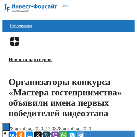
ENG
Инвестклимат
Финансы
Перейти в
Дзен
Инвестиции
Новости партнеров
Блокчейн
Стартапы
Организаторы конкурса
Технологии
«Мастера гостеприимства»
ESG
объявили имена первых
победителей видеоэтапа
Книги
28 декабря, 2020, 12:08
28 декабря, 2020