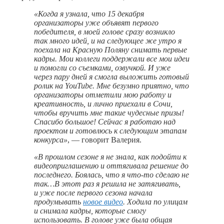
«Когда я узнала, что 15 декабря
организаторы уже объявят первого
победителя, в моей голове сразу возникло
так много идей, и на следующее же утро я
поехала на Красную Поляну снимать первые
кадры. Мои коллеги поддержали все мои идеи
и помогли со съемками, озвучкой. И уже
через пару дней я смогла выложить готовый
ролик на YouTube. Мне безумно приятно, что
организаторы отметили мою работу и
креативность, и лично приехали в Сочи,
чтобы вручить мне такие чудесные призы!
Спасибо большое! Сейчас я работаю над
проектом и готовлюсь к следующим этапам
конкурса»
, — говорит Валерия.
«В прошлом сезоне я не знала, как подойти к
видеоприглашению и оттягивала решение до
последнего. Боялась, что я
что-то
сделаю не
так…В этот раз я решила не затягивать,
и уже после первого сезона начала
продумывать
новое видео
. Ходила по улицам
и снимала кадры, которые смогу
использовать. В голове уже была общая