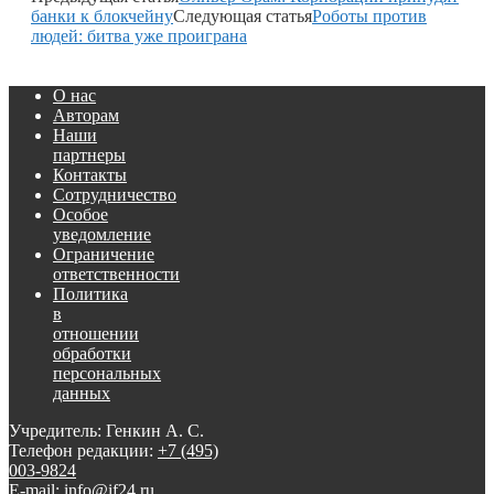
банки к блокчейну
Следующая статья
Роботы против
людей: битва уже проиграна
О нас
Авторам
Наши
партнеры
Контакты
Сотрудничество
Особое
уведомление
Ограничение
ответственности
Политика
в
отношении
обработки
персональных
данных
Учредитель: Генкин А. С.
Телефон редакции:
+7 (495)
003-9824
E-mail: info@if24.ru