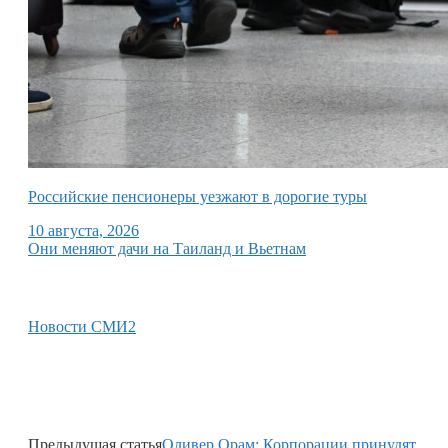
Российские пенсионеры уезжают в дорогие туры
10 августа, 2026
Они меняют дачи на Таиланд и Вьетнам
Новости СМИ2
Предыдущая статья
Оливер Орам: Корпорации принудят