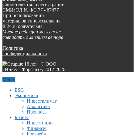
Свидетельство о регистрации
СМИ: ЭЛ № ФС 77 - 67477
При использовании
материалов гиперссылка на
IF24.ru обязательна.
Мнение редакции может не
совпадать с мнением автора
Политика
конфиденциальности
© ООО
«Инвест-Форсайт», 2012-
2026
Меню
ESG
Экономика
Инвестклимат
Аналитика
Прогнозы
Бизнес
Инвестиции
Финансы
Блокчейн