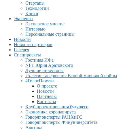
Стартапы
Технологии
Книги
Эксперты
Экспертное мнение
Интервью
Персональные страницы
Новости
Новости партнеров
Галерея
Спецпроекты
Гостиная ИФа
NFT Юрия Аратовского
Лучшие инвесторы
75-летие завершения Второй мировоой войны
#ГолосПамяти
О проекте
Новости
Партнеры
Контакты
Клуб проектирования будущего
Экономика коронавируса
Говорят эксперты РАНХиГС
Говорят эксперты Финуниверситета
Арктика