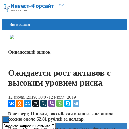
ENG
Инвестклимат
Финансы
Перейти в
Дзен
Инвестиции
Финансовый рынок
Блокчейн
Ожидается рост активов с
Стартапы
высоким уровнем риска
Технологии
ESG
12 июля, 2019, 10:07
12 июля, 2019
Книги
В четверг, 11 июля, российская валюта завершила
сессию около 62,81 рублей за доллар.
Положительная курсовая динамика была обусловлена