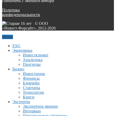
совпадать с мнением автора
Политика
конфиденциальности
© ООО
«Инвест-Форсайт», 2012-
2026
Меню
ESG
Экономика
Инвестклимат
Аналитика
Прогнозы
Бизнес
Инвестиции
Финансы
Блокчейн
Стартапы
Технологии
Книги
Эксперты
Экспертное мнение
Интервью
Персональные страницы