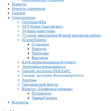
Новости
Новости партнеров
Галерея
Спецпроекты
Гостиная ИФа
NFT Юрия Аратовского
Лучшие инвесторы
75-летие завершения Второй мировоой войны
#ГолосПамяти
О проекте
Новости
Партнеры
Контакты
Клуб проектирования будущего
Экономика коронавируса
Говорят эксперты РАНХиГС
Говорят эксперты Финуниверситета
Арктика
Гайдаровский форум
Конкурс «Цифровой прорыв»
Положение
Заявка/Скачать
Контакты