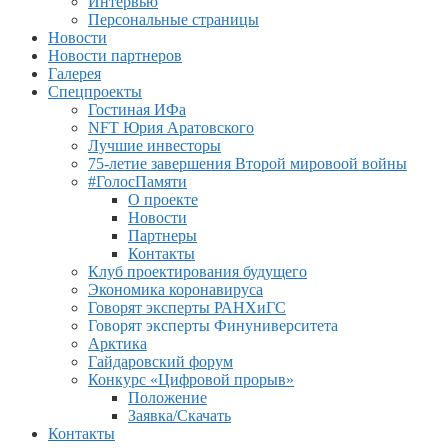
Интервью
Персональные страницы
Новости
Новости партнеров
Галерея
Спецпроекты
Гостиная ИФа
NFT Юрия Аратовского
Лучшие инвесторы
75-летие завершения Второй мировоой войны
#ГолосПамяти
О проекте
Новости
Партнеры
Контакты
Клуб проектирования будущего
Экономика коронавируса
Говорят эксперты РАНХиГС
Говорят эксперты Финуниверситета
Арктика
Гайдаровский форум
Конкурс «Цифровой прорыв»
Положение
Заявка/Скачать
Контакты