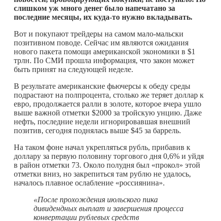
слишком уж много денег было напечатано за
последние месяцы, их
куда-то
нужно вкладывать.
Вот и покупают трейдеры на самом мало-мальски
позитивном поводе. Сейчас им являются ожидания
нового пакета помощи американской экономики в $1
трлн. По СМИ прошла информация, что закон может
быть принят на следующей неделе.
В результате американские фьючерсы к обеду среды
подрастают на полпроцента, столько же теряет доллар к
евро, продолжается ралли в золоте, которое вчера ушло
выше важной отметки $2000 за тройскую унцию. Даже
нефть, последние недели игнорировавшая внешний
позитив, сегодня поднялась выше $45 за баррель.
На таком фоне начал укрепляться рубль, прибавив к
доллару за первую половину торгового дня 0,6% и уйдя
в район отметки 73. Около полудня был «прокол» этой
отметки вниз, но закрепиться там рублю не удалось,
началось плавное ослабление «россиянина».
«После прохождения июльского пика
дивидендных выплат и завершения процесса
конвертации рублевых средств