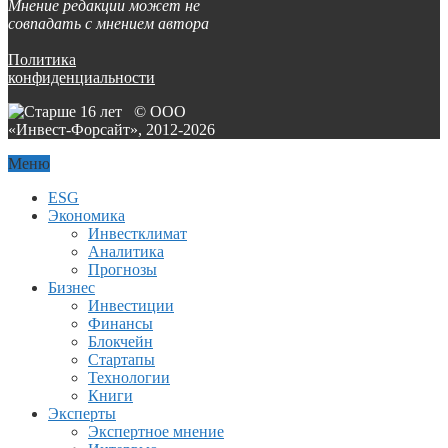
Мнение редакции может не
совпадать с мнением автора
Политика
конфиденциальности
© ООО
«Инвест-Форсайт», 2012-
2026
Меню
ESG
Экономика
Инвестклимат
Аналитика
Прогнозы
Бизнес
Инвестиции
Финансы
Блокчейн
Стартапы
Технологии
Книги
Эксперты
Экспертное мнение