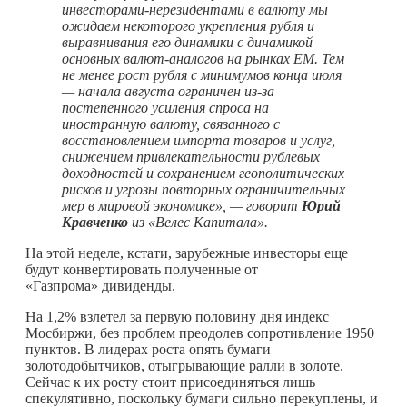
инвесторами-нерезидентами в валюту мы
ожидаем некоторого укрепления рубля и
выравнивания его динамики с динамикой
основных валют-аналогов на рынках
EM. Тем
не менее рост рубля с минимумов конца июля
— начала августа ограничен из-за
постепенного усиления спроса на
иностранную валюту, связанного с
восстановлением импорта товаров и услуг,
снижением привлекательности рублевых
доходностей и сохранением геополитических
рисков и угрозы повторных ограничительных
мер в мировой экономике», — говорит
Юрий
Кравченко
из «Велес Капитала».
На этой неделе, кстати, зарубежные инвесторы еще
будут конвертировать полученные от
«Газпрома» дивиденды.
На 1,2% взлетел за первую половину дня индекс
Мосбиржи, без проблем преодолев сопротивление 1950
пунктов. В лидерах роста опять бумаги
золотодобытчиков, отыгрывающие ралли в золоте.
Сейчас к их росту стоит присоединяться лишь
спекулятивно, поскольку бумаги сильно перекуплены, и