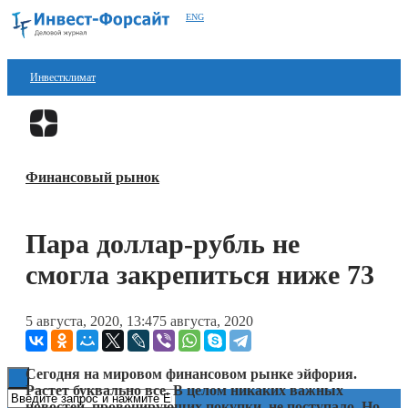
ENG
Инвестклимат
Финансы
Перейти в
Дзен
Инвестиции
Финансовый рынок
Блокчейн
Стартапы
Пара доллар-рубль не
Технологии
смогла закрепиться ниже 73
ESG
5 августа, 2020, 13:47
5 августа, 2020
Книги
Сегодня на мировом финансовом рынке эйфория.
Растет буквально все. В целом никаких важных
новостей, провоцирующих покупки, не поступало. Но