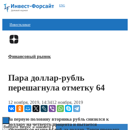
ENG
Инвестклимат
Финансы
Перейти в
Дзен
Инвестиции
Финансовый рынок
Блокчейн
Стартапы
Пара доллар-рубль
Технологии
перешагнула отметку 64
ESG
12 ноября, 2019, 14:34
12 ноября, 2019
Книги
За первую половину вторника рубль снизился к
доллару на четверть процента и пытается
закрепиться выше 64 руб. за доллар. Торги проходят