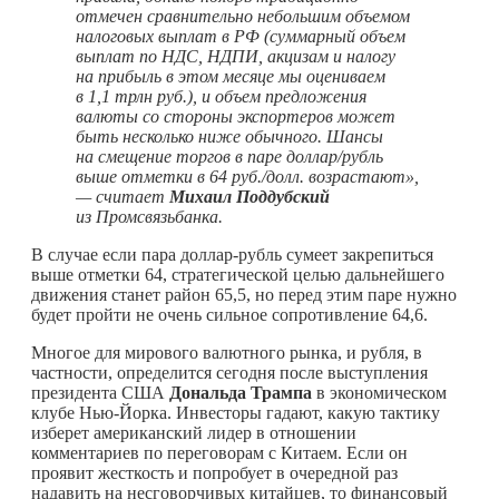
отмечен сравнительно небольшим объемом
налоговых выплат в РФ (суммарный объем
выплат по НДС, НДПИ, акцизам и налогу
на прибыль в этом месяце мы оцениваем
в 1,1 трлн руб.), и объем предложения
валюты со стороны экспортеров может
быть несколько ниже обычного. Шансы
на смещение торгов в паре доллар/рубль
выше отметки в 64 руб./долл. возрастают»,
— считает
Михаил Поддубский
из Промсвязьбанка.
В случае если пара доллар-рубль сумеет закрепиться
выше отметки 64, стратегической целью дальнейшего
движения станет район 65,5, но перед этим паре нужно
будет пройти не очень сильное сопротивление 64,6.
Многое для мирового валютного рынка, и рубля, в
частности, определится сегодня после выступления
президента США
Дональда Трампа
в экономическом
клубе Нью-Йорка. Инвесторы гадают, какую тактику
изберет американский лидер в отношении
комментариев по переговорам с Китаем. Если он
проявит жесткость и попробует в очередной раз
надавить на несговорчивых китайцев, то финансовый