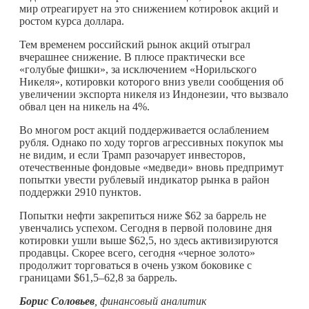
мир отреагирует на это снижением котировок акций и
ростом курса доллара.
Тем временем российский рынок акций отыграл
вчерашнее снижение. В плюсе практически все
«голубые фишки», за исключением «Норильского
Никеля», котировки которого вниз увели сообщения об
увеличении экспорта никеля из Индонезии, что вызвало
обвал цен на никель на 4%.
Во многом рост акций поддерживается ослаблением
рубля. Однако по ходу торгов агрессивных покупок мы
не видим, и если Трамп разочарует инвесторов,
отечественные фондовые «медведи» вновь предпримут
попытки увести рублевый индикатор рынка в район
поддержки 2910 пунктов.
Попытки нефти закрепиться ниже $62 за баррель не
увенчались успехом. Сегодня в первой половине дня
котировки ушли выше $62,5, но здесь активизируются
продавцы. Скорее всего, сегодня «черное золото»
продолжит торговаться в очень узком боковике с
границами $61,5–62,8 за баррель.
Борис Соловьев
, финансовый аналитик