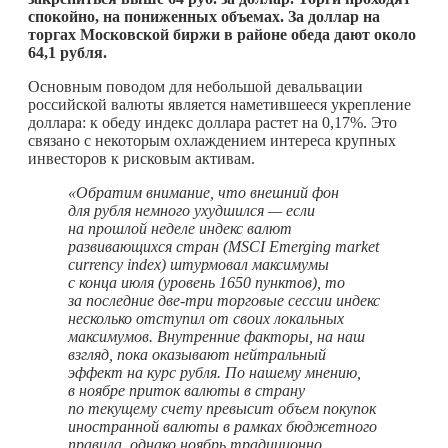
спокойно, на пониженных объемах. За доллар на
торгах Московской биржи в районе обеда дают около
64,1 рубля.
Основным поводом для небольшой девальвации
российской валюты является наметившееся укрепление
доллара: к обеду индекс доллара растет на 0,17%. Это
связано с некоторым охлаждением интереса крупных
инвесторов к рисковым активам.
«Обратим внимание, что внешний фон
для рубля немного ухудшился — если
на прошлой неделе индекс валют
развивающихся стран (MSCI Emerging market
currency index) штурмовал максимумы
с конца июля (уровень 1650 пунктов), то
за последние две-три торговые сессии индекс
несколько отступил от своих локальных
максимумов. Внутренние факторы, на наш
взгляд, пока оказывают нейтральный
эффект на курс рубля. По нашему мнению,
в ноябре приток валюты в страну
по текущему счету превысит объем покупок
иностранной валюты в рамках бюджетного
правила, однако ноябрь традиционно