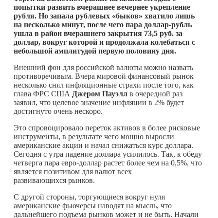
попытки развить вчерашнее вечернее укрепление
рубля. Но запала рублевых «быков» хватило лишь
на несколько минут, после чего пара доллар-рубль
ушла в район вчерашнего закрытия 73,5 руб. за
доллар, вокруг которой и продолжала колебаться с
небольшой амплитудой первую половину дня.
Внешний фон для российской валюты можно назвать
противоречивым. Вчера мировой финансовый рынок
несколько снял инфляционные страхи после того, как
глава ФРС США
Джером Пауэлл
в очередной раз
заявил, что целевое значение инфляции в 2% будет
достигнуто очень нескоро.
Это спровоцировало переток активов в более рисковые
инструменты, в результате чего мощно выросли
американские акции и начал снижаться курс доллара.
Сегодня с утра падение доллара усилилось. Так, к обеду
четверга пара евро-доллар растет более чем на 0,5%, что
является позитивом для валют всех
развивающихся рынков.
С другой стороны, торгующиеся вокруг нуля
американские фьючерсы наводят на мысль, что
дальнейшего подъема рынков может и не быть. Начали