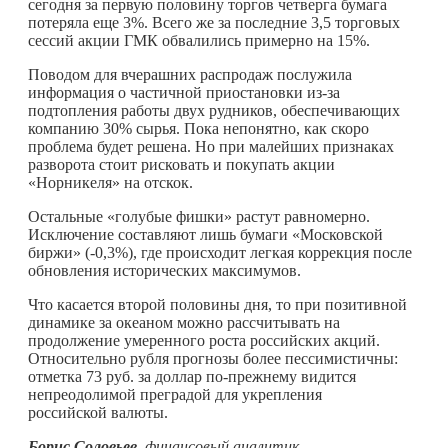
сегодня за первую половину торгов четверга бумага
потеряла еще 3%. Всего же за последние 3,5 торговых
сессий акции ГМК обвалились примерно на 15%.
Поводом для вчерашних распродаж послужила
информация о частичной приостановки из-за
подтопления работы двух рудников, обеспечивающих
компанию 30% сырья. Пока непонятно, как скоро
проблема будет решена. Но при малейших признаках
разворота стоит рисковать и покупать акции
«Норникеля» на отскок.
Остальные «голубые фишки» растут равномерно.
Исключение составляют лишь бумаги «Московской
биржи» (-0,3%), где происходит легкая коррекция после
обновления исторических максимумов.
Что касается второй половины дня, то при позитивной
динамике за океаном можно рассчитывать на
продолжение умеренного роста российских акций.
Относительно рубля прогнозы более пессимистичны:
отметка 73 руб. за доллар по-прежнему видится
непреодолимой преградой для укрепления
российской валюты.
Борис Соловьев
, финансовый аналитик