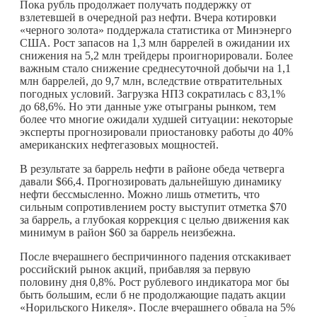
Пока рубль продолжает получать поддержку от
взлетевшей в очередной раз нефти. Вчера котировки
«черного золота» поддержала статистика от Минэнерго
США. Рост запасов на 1,3 млн баррелей в ожидании их
снижения на 5,2 млн трейдеры проигнорировали. Более
важным стало снижение среднесуточной добычи на 1,1
млн баррелей, до 9,7 млн, вследствие отвратительных
погодных условий. Загрузка НПЗ сократилась с 83,1%
до 68,6%. Но эти данные уже отыграны рынком, тем
более что многие ожидали худшей ситуации: некоторые
эксперты прогнозировали приостановку работы до 40%
американских нефтегазовых мощностей.
В результате за баррель нефти в районе обеда четверга
давали $66,4. Прогнозировать дальнейшую динамику
нефти бессмысленно. Можно лишь отметить, что
сильным сопротивлением росту выступит отметка $70
за баррель, а глубокая коррекция с целью движения как
минимум в район $60 за баррель неизбежна.
После вчерашнего беспричинного падения отскакивает
российский рынок акций, прибавляя за первую
половину дня 0,8%. Рост рублевого индикатора мог бы
быть б
о
льшим, если б не продолжающие падать акции
«Норильского Никеля». После вчерашнего обвала на 5%