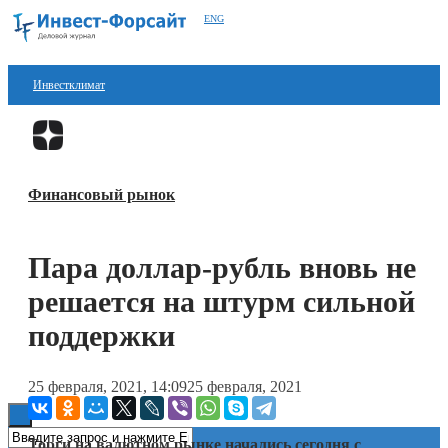
ENG
Инвестклимат
Финансы
Перейти в
Дзен
Инвестиции
Финансовый рынок
Блокчейн
Стартапы
Пара доллар-рубль вновь не
Технологии
решается на штурм сильной
ESG
поддержки
Книги
25 февраля, 2021, 14:09
25 февраля, 2021
Торги на валютном рынке начались сегодня с