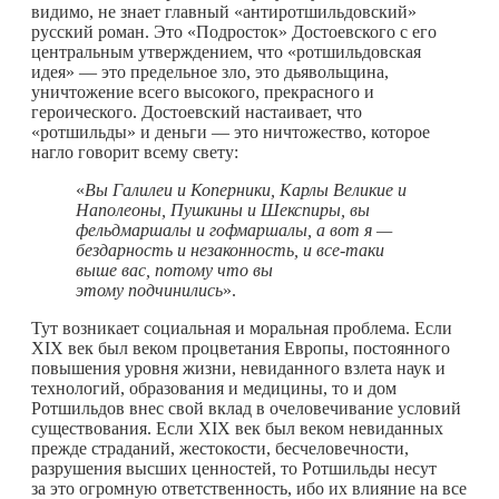
видимо, не знает главный «антиротшильдовский»
русский роман. Это «Подросток» Достоевского с его
центральным утверждением, что «ротшильдовская
идея» — это предельное зло, это дьявольщина,
уничтожение всего высокого, прекрасного и
героического. Достоевский настаивает, что
«ротшильды» и деньги — это ничтожество, которое
нагло говорит всему свету:
«
Вы Галилеи и Коперники, Карлы Великие и
Наполеоны, Пушкины и Шекспиры, вы
фельдмаршалы и гофмаршалы, а вот я —
бездарность и незаконность, и все-таки
выше вас, потому что вы
этому подчинились
».
Тут возникает социальная и моральная проблема. Если
XIX век был веком процветания Европы, постоянного
повышения уровня жизни, невиданного взлета наук и
технологий, образования и медицины, то и дом
Ротшильдов внес свой вклад в очеловечивание условий
существования. Если XIX век был веком невиданных
прежде страданий, жестокости, бесчеловечности,
разрушения высших ценностей, то Ротшильды несут
за это огромную ответственность, ибо их влияние на все