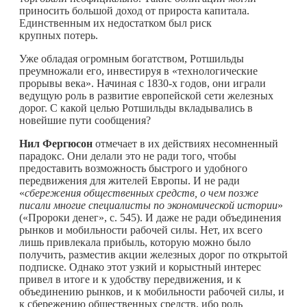
приносить большой доход от прироста капитала.
Единственным их недостатком был риск
крупных потерь.
Уже обладая огромным богатством, Ротшильды
преумножали его, инвестируя в «технологические
прорывы века». Начиная с 1830‑х годов, они играли
ведущую роль в развитие европейской сети железных
дорог. С какой целью Ротшильды вкладывались в
новейшие пути сообщения?
Нил Фергюсон
отмечает в их действиях несомненный
парадокс. Они делали это не ради того, чтобы
предоставить возможность быстрого и удобного
передвижения для жителей Европы. И не ради
«
сбережения общественных средств, о чем позже
писали многие специалисты по экономической истории
»
(«Пророки денег», с. 545). И даже не ради объединения
рынков и мобильности рабочей силы. Нет, их всего
лишь привлекала прибыль, которую можно было
получить, разместив акции железных дорог по открытой
подписке. Однако этот узкий и корыстный интерес
привел в итоге и к удобству передвижения, и к
объединению рынков, и к мобильности рабочей силы, и
к сбережению общественных средств, ибо роль