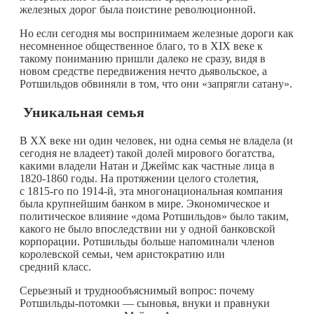
железных дорог была поистине революционной.
Но если сегодня мы воспринимаем железные дороги как
несомненное общественное благо, то в XIX веке к
такому пониманию пришли далеко не сразу, видя в
новом средстве передвижения нечто дьявольское, а
Ротшильдов обвиняли в том, что они «запрягли сатану».
Уникальная семья
В ХХ веке ни один человек, ни одна семья не владела (и
сегодня не владеет) такой долей мирового богатства,
какими владели Натан и Джеймс как частные лица в
1820‑1860 годы. На протяжении целого столетия,
с 1815-го по 1914-й, эта многонациональная компания
была крупнейшим банком в мире. Экономическое и
политическое влияние «дома Ротшильдов» было таким,
какого не было впоследствии ни у одной банковской
корпорации. Ротшильды больше напоминали членов
королевской семьи, чем аристократию или
средний класс.
Серьезный и труднообъяснимый вопрос: почему
Ротшильды-потомки — сыновья, внуки и правнуки