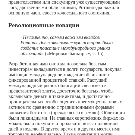
правительствам или спекулируя уже существующими
государственными облигациями, Ротшильды нажили
основную часть своего колоссального состояния.
Революционные новации
«
Несомненно, самым важным вкладом
Ротшильдов в экономическую историю было
создание поистине международного рынка
облигаций
» («Мировые банкиры», с. 15).
Разработанная ими система позволяла богатым
инвесторам вкладываться в долги государств, покупая
имеющие международное хождение облигации с
фиксированной процентной ставкой. Растущий
международный рынок облигаций свел вместе
представителей элиты, достаточно богатых, чтобы
вкладывать деньги в такие активы, и достаточно
проницательных, чтобы оценить преимущества новых
активов по сравнению с традиционными формами
вложения богатства (прежде всего в землю). Облигации
были ликвидными. На главных европейских биржах их
можно было покупать и продавать пять с половиной
дней в неделю. В другое время и в других местах ими
торговали неофициально. Такие облигации могли