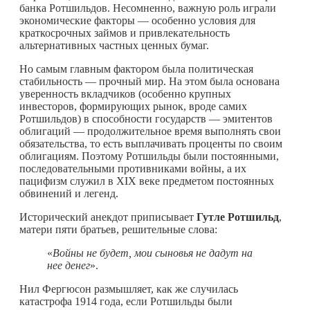
банка Ротшильдов. Несомненно, важную роль играли
экономические факторы — особенно условия для
краткосрочных займов и привлекательность
альтернативных частных ценных бумаг.
Но самым главным фактором была политическая
стабильность — прочный мир. На этом была основана
уверенность вкладчиков (особенно крупных
инвесторов, формирующих рынок, вроде самих
Ротшильдов) в способности государств — эмитентов
облигаций — продолжительное время выполнять свои
обязательства, то есть выплачивать проценты по своим
облигациям. Поэтому Ротшильды были постоянными,
последовательными противниками войны, а их
пацифизм служил в XIX веке предметом постоянных
обвинений и легенд.
Исторический анекдот приписывает
Гутле Ротшильд
,
матери пяти братьев, решительные слова:
«
Войны не будет, мои сыновья не дадут на
нее денег
».
Нил Фергюсон размышляет, как же случилась
катастрофа 1914 года, если Ротшильды были