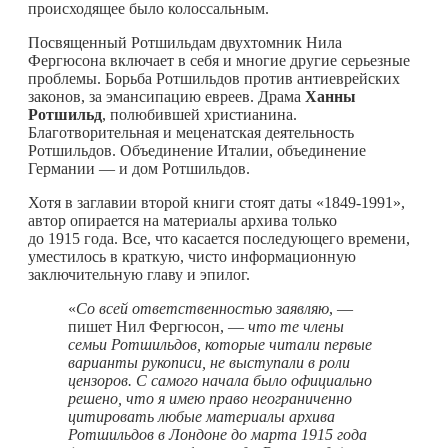
происходящее было колоссальным.
Посвященный Ротшильдам двухтомник Нила
Фергюсона включает в себя и многие другие серьезные
проблемы. Борьба Ротшильдов против антиеврейских
законов, за эмансипацию евреев. Драма
Ханны
Ротшильд
, полюбившей христианина.
Благотворительная и меценатская деятельность
Ротшильдов. Объединение Италии, объединение
Германии — и дом Ротшильдов.
Хотя в заглавии второй книги стоят даты «1849‑1991»,
автор опирается на материалы архива только
до 1915 года. Все, что касается последующего времени,
уместилось в краткую, чисто информационную
заключительную главу и эпилог.
«
Со всей ответственностью заявляю
, —
пишет Нил Фергюсон, —
что те члены
семьи Ротшильдов, которые читали первые
варианты рукописи, не выступали в роли
цензоров. С самого начала было официально
решено, что я имею право неограниченно
цитировать любые материалы архива
Ротшильдов в Лондоне до марта 1915 года