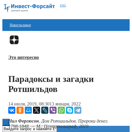
ENG
Инвестклимат
Финансы
Перейти в
Дзен
Инвестиции
Это интересно
Блокчейн
Стартапы
Парадоксы и загадки
Технологии
Ротшильдов
ESG
14 июля, 2019, 08:30
13 января, 2022
Книги
Нил Фергюсон
. Дом Ротшильдов. Пророки денег.
1798‑1848. — М.: Центрполиграф, 2019