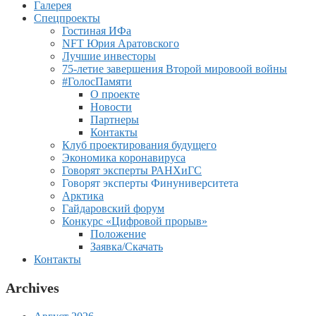
Галерея
Спецпроекты
Гостиная ИФа
NFT Юрия Аратовского
Лучшие инвесторы
75-летие завершения Второй мировоой войны
#ГолосПамяти
О проекте
Новости
Партнеры
Контакты
Клуб проектирования будущего
Экономика коронавируса
Говорят эксперты РАНХиГС
Говорят эксперты Финуниверситета
Арктика
Гайдаровский форум
Конкурс «Цифровой прорыв»
Положение
Заявка/Скачать
Контакты
Archives