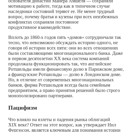
основателя династии Майера Амшеля — сохраняли
мотивацию к работе, тогда как в типичном случае
наследники состояний теряют ее. Не менее трудный
вопрос, почему братья и кузены при всех неизбежных
конфликтах сохраняли постоянное
продуктивное взаимодействие.
Вплоть до 1860-х годов пять «домов» сотрудничали так
тесно, что невозможно обсуждать историю одного, не
говоря об истории всех пяти: они во всех отношениях
были составляющими многонационального банка. Даже
в первом десятилетии XX века система компаний
продолжала функционировать так, что английские
Ротшильды имели финансовую долю в Парижском доме,
а французские Ротшильды — долю в Лондонском доме.
Но, в отличие от современных многонациональных
банков, фирма Ротшильдов всегда была семейным
предприятием, а право принятия решений было строго
монополизировано партнерами.
Пацифизм
Что влияло на взлеты и падения рынка облигаций
XIX веке? Ответ на этот вопрос, как утверждает Нил
Фергюсон, является ключевым для понимания истории