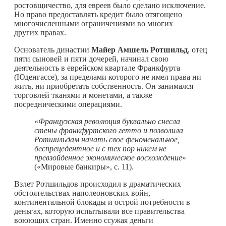
ростовщичество, для евреев было сделано исключение.
Но право предоставлять кредит было отягощено
многочисленными ограничениями во многих
других правах.
Основатель династии
Майер Амшель Ротшильд
, отец
пяти сыновей и пяти дочерей, начинал свою
деятельность в еврейском квартале Франкфурта
(Юденгассе), за пределами которого не имел права ни
жить, ни приобретать собственность. Он занимался
торговлей тканями и монетами, а также
посредническими операциями.
«
Французская революция буквально снесла
стены франкфуртского гетто и позволила
Ротшильдам начать свое феноменальное,
беспрецедентное и с тех пор никем не
превзойденное экономическое восхождение
»
(«Мировые банкиры», с. 11).
Взлет Ротшильдов происходил в драматических
обстоятельствах наполеоновских войн,
континентальной блокады и острой потребности в
деньгах, которую испытывали все правительства
воюющих стран. Именно ссужая деньги