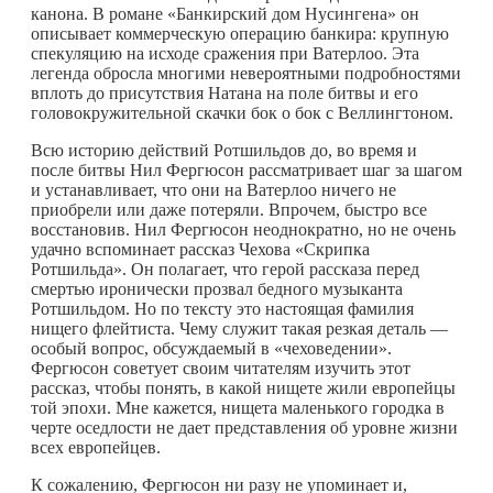
канона. В романе «Банкирский дом Нусингена» он
описывает коммерческую операцию банкира: крупную
спекуляцию на исходе сражения при Ватерлоо. Эта
легенда обросла многими невероятными подробностями
вплоть до присутствия Натана на поле битвы и его
головокружительной скачки бок о бок с Веллингтоном.
Всю историю действий Ротшильдов до, во время и
после битвы Нил Фергюсон рассматривает шаг за шагом
и устанавливает, что они на Ватерлоо ничего не
приобрели или даже потеряли. Впрочем, быстро все
восстановив. Нил Фергюсон неоднократно, но не очень
удачно вспоминает рассказ Чехова «Скрипка
Ротшильда». Он полагает, что герой рассказа перед
смертью иронически прозвал бедного музыканта
Ротшильдом. Но по тексту это настоящая фамилия
нищего флейтиста. Чему служит такая резкая деталь —
особый вопрос, обсуждаемый в «чеховедении».
Фергюсон советует своим читателям изучить этот
рассказ, чтобы понять, в какой нищете жили европейцы
той эпохи. Мне кажется, нищета маленького городка в
черте оседлости не дает представления об уровне жизни
всех европейцев.
К сожалению, Фергюсон ни разу не упоминает и,