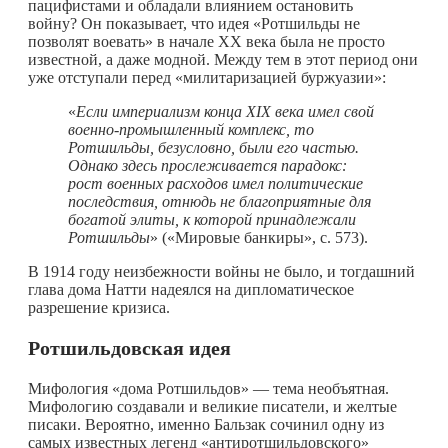
пацифистами и обладали влиянием остановить
войну? Он показывает, что идея «Ротшильды не
позволят воевать» в начале ХХ века была не просто
известной, а даже модной. Между тем в этот период они
уже отступали перед «милитаризацией буржуазии»:
«
Если империализм конца XIX века имел свой
военно-промышленный комплекс, то
Ротшильды, безусловно, были его частью.
Однако здесь прослеживается парадокс:
рост военных расходов имел политические
последствия, отнюдь не благоприятные для
богатой элиты, к которой принадлежали
Ротшильды
» («Мировые банкиры», с. 573).
В 1914 году неизбежности войны не было, и тогдашний
глава дома Натти надеялся на дипломатическое
разрешение кризиса.
Ротшильдовская идея
Мифология «дома Ротшильдов» — тема необъятная.
Мифологию создавали и великие писатели, и желтые
писаки. Вероятно, именно Бальзак сочинил одну из
самых известных легенд «антиротшильдовского»