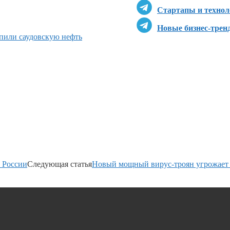
Стартапы и технол
Новые бизнес-трен
пили саудовскую нефть
 России
Следующая статья
Новый мощный вирус-троян угрожает 