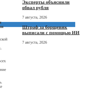
Эксперты объяснили
обвал рубля
7 августа, 2026
и
Штраф за борщевик
ли
выписали с помощью ИИ
ской
7 августа, 2026
,
всех
ание
ь.
же