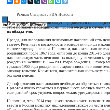
Книги
Рамиль Ситдиков / РИА Новости
Пенсионные накопления могут передаваться по наследств
этом по закону наследниками первой очереди в случае с
их обладателя.
Правда, для наследования пенсионных накоплений есть цел
газете». Речь идет о возможности наследования лишь накоп
соответствующей пенсии. Напомним, накопительная пенсия 
родившихся после 1967 года, если они до конца 2015-го сде
накопительную часть пенсионных вкладов уплачивались стр
рождения и женщин 1957—1966 годов рождения). Размер взно
граждан 1966 года рождения и старше взносы на накопитель
законодательстве. Кроме того, накопительная часть актуа
будущей пенсии.
Для оформления наследования необходимо обратиться с заяв
При этом нужно уложиться в первые шесть месяцев после с
если данный срок упущен, вопрос можно урегулировать чере
Напомним, что с 2014 года накопительная часть пенсии зам
ввести в России практику наследования страховой части пе
«Справедливая Россия», а получать пенсию по наследству 