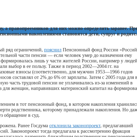
у, а правопреемников для них можно определить заранее. Пр
 пенсионными накоплениями становятся дети, супруг и родите
ый ряд ограничений,
пояснил
Пенсионный фонд России «Россий
ительной части пенсии — если человек умер до назначения ему
формировалась лишь у части жителей России, например у людей
лали выбор в ее пользу. Также в период 2002—
2004 гг.
на
аховые взносы (соответственно, для мужчин 1953—1966 годов
сов составлял от 2% до 6% от зарплаты. Затем с 2005 года для 
ную часть трудовой пенсии не уплачивались из-за изменений в
льна для женщин, направивших материнский капитал на формиров
лением в тот пенсионный фонд, в котором накопления хранилис
мерти родственника, которому принадлежали накопления. Но да
з обращение в суд.
орожена. Ранее Госдума
отклонила законопроект
, предлагавший
нсий. Законопроект тогда предлагала к рассмотрению фракция
предлагалось разрешить ближайшим родственникам пенсионеров.