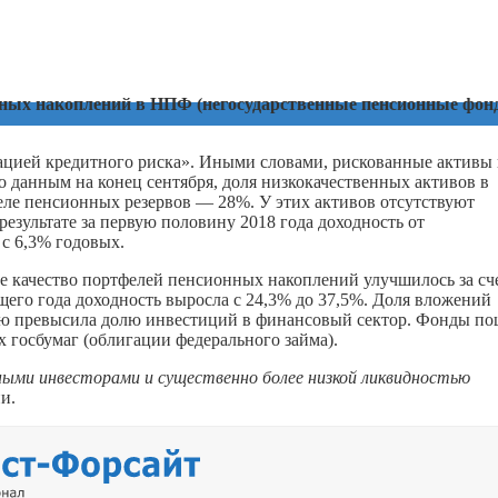
нных накоплений в НПФ (негосударственные пенсионные фон
зацией кредитного риска». Иными словами, рискованные активы
 данным на конец сентября, доля низкокачественных активов в
еле пенсионных резервов — 28%. У этих активов отсутствуют
зультате за первую половину 2018 года доходность от
с 6,3% годовых.
ое качество портфелей пенсионных накоплений улучшилось за сч
щего года доходность выросла с 24,3% до 37,5%. Доля вложений
ию превысила долю инвестиций в финансовый сектор. Фонды п
 госбумаг (облигации федерального займа).
ыми инвесторами и существенно более низкой ликвидностью
и.