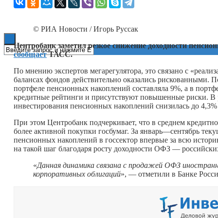
Книги
© РИА Новости / Игорь Руссак
Центробанк заметил резкое снижение доходности пенсио
сообщает
ТАСС.
По мнению экспертов мегарегулятора, это связано с «реали
балансах фондов действительно оказались рискованными. По
портфеле пенсионных накоплений составляла 9%, а в портф
кредитные рейтинги и присутствуют повышенные риски. В ре
инвестирования пенсионных накоплений снизилась до 4,3% 
При этом Центробанк подчеркивает, что в среднем кредитн
более активной покупки госбумаг. За январь—сентябрь теку
пенсионных накоплений в госсектор впервые за всю истор
на такой шаг благодаря росту доходности ОФЗ — российских
«
Данная динамика связана с продажей ОФЗ иностранн
корпоративных облигаций
», — отметили в Банке Росси