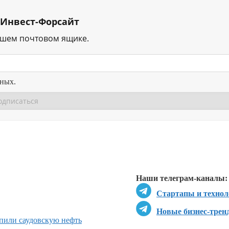
 Инвест-Форсайт
ашем почтовом ящике.
нных.
Перейти в
Перейти в
Д
Наши телеграм-каналы:
Стартапы и технол
Новые бизнес-трен
пили саудовскую нефть