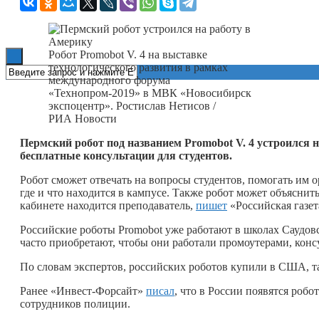
Книги
Робот Promobot V. 4 на выставке
технологического развития в рамках
международного форума
«Технопром-2019» в МВК «Новосибирск
экспоцентр». Ростислав Нетисов /
РИА Новости
Пермский робот под названием
Promobot
V. 4 устроился 
бесплатные консультации для студентов.
Робот сможет отвечать на вопросы студентов, помогать им о
где и что находится в кампусе. Также робот может объяснить
кабинете находится преподаватель,
пишет
«Российская газет
Российские роботы Promobot уже работают в школах Саудов
часто приобретают, чтобы они работали промоутерами, конс
По словам экспертов, российских роботов купили в США, так
Ранее «Инвест-Форсайт»
писал
, что в России появятся роб
сотрудников полиции.