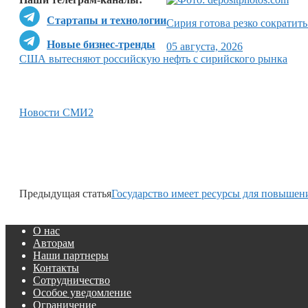
Стартапы и технологии
Сирия готова резко сократить
Новые бизнес-тренды
05 августа, 2026
США вытесняют российскую нефть с сирийского рынка
Новости СМИ2
Предыдущая статья
Государство имеет ресурсы для повышен
О нас
Авторам
Наши партнеры
Контакты
Сотрудничество
Особое уведомление
Ограничение