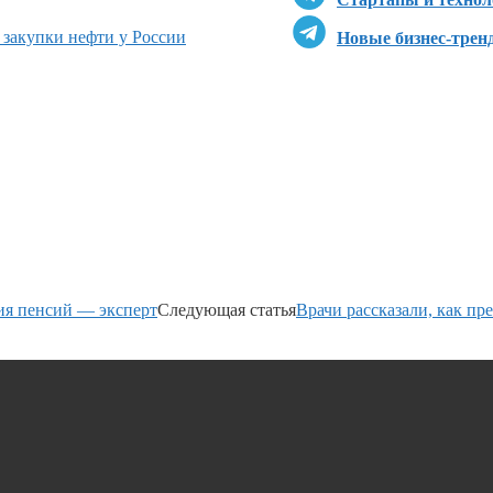
 закупки нефти у России
Новые бизнес-трен
ия пенсий — эксперт
Следующая статья
Врачи рассказали, как п