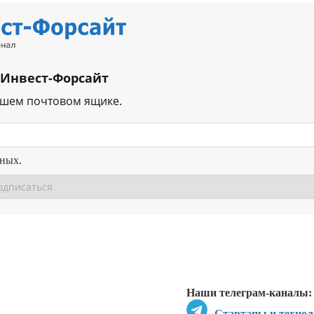
 Инвест-Форсайт
ашем почтовом ящике.
нных.
Перейти в
Перейти в
Д
Наши телеграм-каналы:
Стартапы и технол