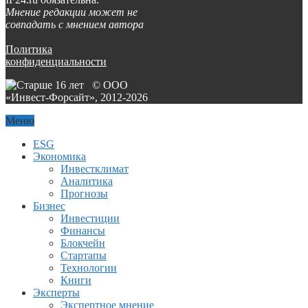
Мнение редакции может не
совпадать с мнением автора
Политика
конфиденциальности
© ООО
«Инвест-Форсайт», 2012-
2026
Меню
ESG
Экономика
Инвестклимат
Аналитика
Прогнозы
Бизнес
Инвестиции
Финансы
Блокчейн
Стартапы
Технологии
Книги
Эксперты
Экспертное мнение