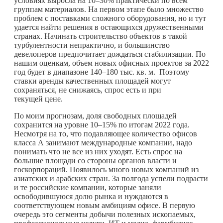
условиях выросла на 10–30% практически по всем
группам материалов. На первом этапе было множество
проблем с поставками сложного оборудования, но и тут
удается найти решения в остающихся дружественными
странах. Начинать строительство объектов в такой
турбулентности непрактично, и большинство
девелоперов предпочитает дождаться стабилизации. По
нашим оценкам, объем новых офисных проектов за 2022
год будет в диапазоне 140–180 тыс. кв. м. Поэтому
ставки аренды качественных площадей могут
сохраняться, не снижаясь, спрос есть и при
текущей цене.
По моим прогнозам, доля свободных площадей
сохранится на уровне 10–15% по итогам 2022 года.
Несмотря на то, что подавляющее количество офисов
класса А занимают международные компании, надо
понимать что не все из них уходят. Есть спрос на
большие площади со стороны органов власти и
госкорпораций. Появилось много новых компаний из
азиатских и арабских стран. За полгода успели подрасти
и те российские компании, которые заняли
освободившуюся долю рынка и нуждаются в
соответствующем новым амбициям офисе. В первую
очередь это сегменты добычи полезных ископаемых,