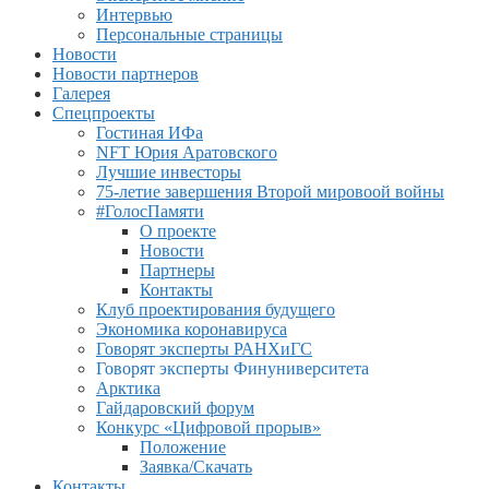
Интервью
Персональные страницы
Новости
Новости партнеров
Галерея
Спецпроекты
Гостиная ИФа
NFT Юрия Аратовского
Лучшие инвесторы
75-летие завершения Второй мировоой войны
#ГолосПамяти
О проекте
Новости
Партнеры
Контакты
Клуб проектирования будущего
Экономика коронавируса
Говорят эксперты РАНХиГС
Говорят эксперты Финуниверситета
Арктика
Гайдаровский форум
Конкурс «Цифровой прорыв»
Положение
Заявка/Скачать
Контакты