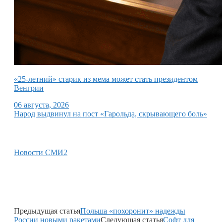
«25-летний» старик из мема может стать президентом
Венгрии
06 августа, 2026
Народ выдвинул на пост «Гарольда, скрывающего боль»
Новости СМИ2
Предыдущая статья
Польша «похоронит» надежды
России новыми ракетами
Следующая статья
Софт для