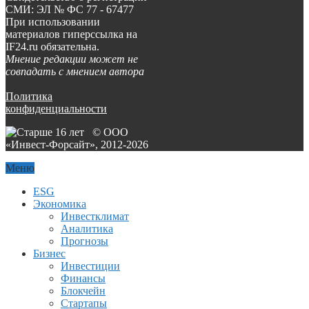
СМИ: ЭЛ № ФС 77 - 67477
При использовании
материалов гиперссылка на
IF24.ru обязательна.
Мнение редакции может не
совпадать с мнением автора
Политика
конфиденциальности
© ООО
«Инвест-Форсайт», 2012-
2026
Меню
ESG
Экономика
Инвестклимат
Аналитика
Прогнозы
Бизнес
Инвестиции
Финансы
Блокчейн
Стартапы