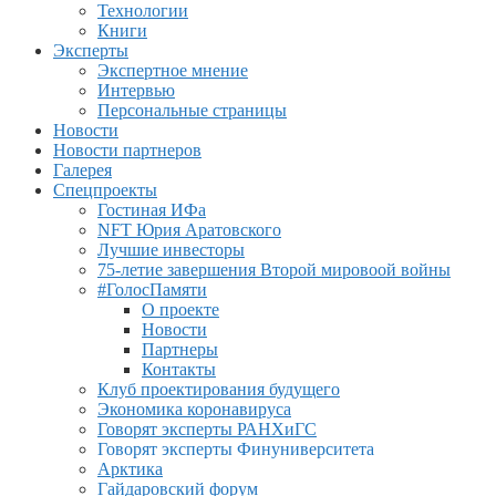
Технологии
Книги
Эксперты
Экспертное мнение
Интервью
Персональные страницы
Новости
Новости партнеров
Галерея
Спецпроекты
Гостиная ИФа
NFT Юрия Аратовского
Лучшие инвесторы
75-летие завершения Второй мировоой войны
#ГолосПамяти
О проекте
Новости
Партнеры
Контакты
Клуб проектирования будущего
Экономика коронавируса
Говорят эксперты РАНХиГС
Говорят эксперты Финуниверситета
Арктика
Гайдаровский форум