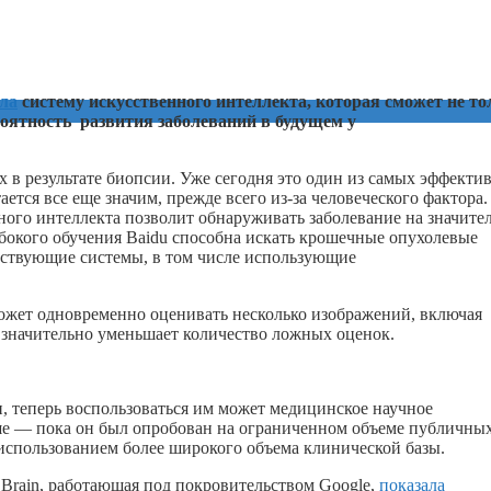
ла
систему искусственного интеллекта, которая сможет не то
роятность развития заболеваний в будущем у
х в результате биопсии. Уже сегодня это один из самых эффекти
ется все еще значим, прежде всего из-за человеческого фактора.
ного интеллекта позволит обнаруживать заболевание на значите
лубокого обучения Baidu способна искать крошечные опухолевые
ществующие системы, в том числе использующие
может одновременно оценивать несколько изображений, включая
 значительно уменьшает количество ложных оценок.
, теперь воспользоваться им может медицинское научное
ше — пока он был опробован на ограниченном объеме публичны
 использованием более широкого объема клинической базы.
 Brain, работающая под покровительством Google,
показала