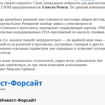
ату смерти пациента. Свою уникальную нейросеть для диагности
я UNIM предпринимателя
Алексея Ремеза
. По данным компании
щи врачебных решений уже становится настолько общим местом,
иума Kaiser Permanente вообще заявил о невозможности
усственного интеллекта, напоминает управляющий партнер «Р
 несколько валидированных FDA-приложений по анализу снимков
(т.е. анализе тканей) затруднительно — по крайней мере пока 
ей из-за различий в протоколах, настройках сканеров и других
явления отдельных параметров уже оправдано и позволяет улучш
ологов.
х выше технических сложностей, скорее всего, невозможно для
лько имиджевым, но при этом позволяет использовать
няет Максим Горбачев.
 Инвест-Форсайт