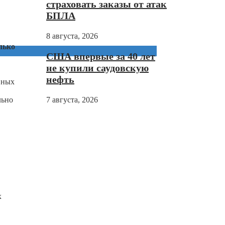
страховать заказы от атак
БПЛА
8 августа, 2026
лько
США впервые за 40 лет
не купили саудовскую
нефть
вных
льно
7 августа, 2026
х