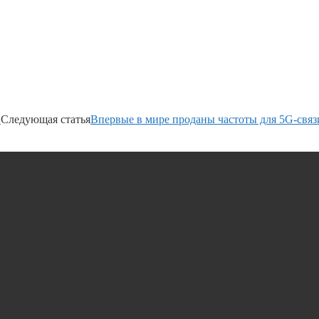
й
Следующая статья
Впервые в мире проданы частоты для 5G-связ