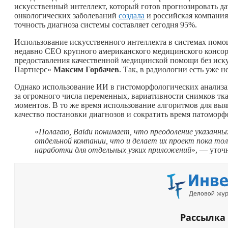
искусственный интеллект, который готов прогнозировать д
онкологических заболеваний
создала
и российская компани
точность диагноза системы составляет сегодня 95%.
Использование искусственного интеллекта в системах помо
недавно СЕО крупного американского медицинского консорц
предоставления качественной медицинской помощи без иск
Партнерс»
Максим Горбачев
. Так, в радиологии есть уже
Однако использование ИИ в гистоморфологических анализах 
за огромного числа переменных, вариативности снимков ткан
моментов. В то же время использование алгоритмов для вы
качество постановки диагнозов и сократить время патоморф
«
Полагаю, Baidu понимает, что преодоление указанны
отдельной компании, что и делает их проект пока то
наработки для отдельных узких приложений
», — уточ
Рассылка