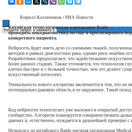
Книги
Кирилл Каллиников / РИА Новости
Китайская технологическая корпорация Baidu
представи
проводить онкодиагностику, но еще и прогнозировать ве
конкретного пациента.
Нейросеть будет иметь дело со снимками тканей, полученны
методов в рамках диагностики рака, однако риск ошибки оста
Разработчики предполагают, что задействование искусствен
более ранних стадиях. Также уточняется, что технология г
клетки быстрее и с большей точностью, чем это делают су
искусственный интеллект.
Уникальность нового алгоритма заключается в том, что он 
потенциально раковую область и ее окружение. Такой поход
Код нейросети техногигант уже выложил в открытый доступ
сообщество. Алгоритм планируется совершенствовать даль
данных и, естественно, нуждается в дальнейшей проверке с
Незадолго до китайского Baidu научная организация Medical