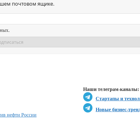
ашем почтовом ящике.
нных.
Перейти в
Перейти в
Д
Наши телеграм-каналы:
Стартапы и технол
Новые бизнес-трен
ив нефти России