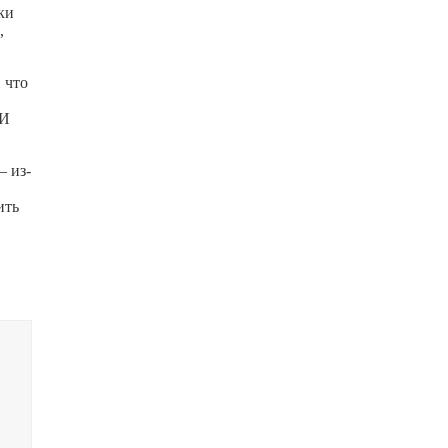
ки
,
 что
МИ
.
— из-
ить