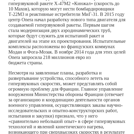
гиперзвуковой ракете Х-47М2 «Кинжал» (скорость до
10 Махов), которую могут нести бомбардировщики
Т-22М3 и реактивные истребители МиГ-31. В 2015 году
центр Onera начал разработку нового типа двигателя для
создаваемой гиперзвуковой ракеты. Первым шагом
стала модернизация двух аэродинамических труб,
которые будут служить для испытаний ракет и
двигателей на этапе их проектирования. Испытательные
комплексы расположены во французских коммунах
Модан и Фога-Мозак. В ноябре 2014 года для этих целей
Onera запросила 218 миллионов евро из
бюджета страны.
Несмотря на заявленные планы, разработка и
развертывание устройства, способного лететь на
гиперзвуковых скоростях, может представлять собой
огромную проблему для Франции. Главное управление
вооружения Министерства обороны Франции (отвечает
за организацию и координацию деятельности органов
военного управления, осуществляющих заказы научно-
исследовательских и опытно-конструкторских работ,
испытания и закупки) признало, что у него
«сравнительно небольшой опыт» в сфере гиперзвуковых
технологий и явлений кинетического нагрева,
возникающего при сверхвысоких скоростях в результате