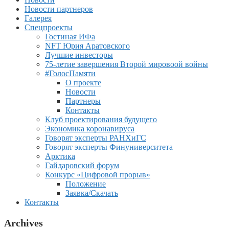
Новости партнеров
Галерея
Спецпроекты
Гостиная ИФа
NFT Юрия Аратовского
Лучшие инвесторы
75-летие завершения Второй мировоой войны
#ГолосПамяти
О проекте
Новости
Партнеры
Контакты
Клуб проектирования будущего
Экономика коронавируса
Говорят эксперты РАНХиГС
Говорят эксперты Финуниверситета
Арктика
Гайдаровский форум
Конкурс «Цифровой прорыв»
Положение
Заявка/Скачать
Контакты
Archives