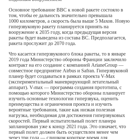
Основное требование ВВС к новой ракете состояло в
том, чтобы ее дальность значительно превышала
1000 километров, а скорость была выше 5 Махов. Новую
гиперзвуковую ракету планируется принять на
вооружение к 2035 году, когда предыдущая версия
ракеты будет выведена из состава ВС. Предполагается,
ракета прослужит до 2070 года.
Что касается гиперзвукового блока ракеты, то в январе
2019 года Министерство обороны Франции заключило
контракт на его создание с компанией ArianeGroup —
совместное предприятие Airbus и Safran. Гиперзвуковой
планер будет создаваться в рамках проекта V-Max
(экспериментальный маневрирующий летательный
аппарат). V-max — программа создания прототипа, с
помощью которого Министерство обороны планирует
изучить основные технологии гиперзвука, оценить
преимущества и ограничения проекта и изучить
вероятные требования, такие как низкая полезная
нагрузка, необходимая для достижения гиперзвуковых
скоростей. Первый испытательный полет планера
запланирован уже к концу 2021 года. Это означает, что
первый полет должен быть осуществлен менее чем
через три года — слишком короткое время для