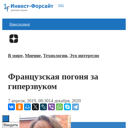
ENG
Инвестклимат
Финансы
Перейти в
Дзен
Инвестиции
В мире
,
Мнение
,
Технологии
,
Это интересно
Блокчейн
Стартапы
Французская погоня за
Технологии
гиперзвуком
ESG
7 апреля, 2019, 08:30
14 декабря, 2020
Книги