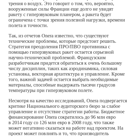
трения о воздух. Это говорит о том, что, вероятно,
вооруженные силы Франции еще долго не увидят
ракету с гиперзвуковым планером, а ракета будет
ограничена с точки зрения полезной нагрузки, времени
полета и точности.
Так, из отчетов Onera известно, что существуют
технические проблемы, которые предстоит решить.
Стратегия преодоления ПРО/ПВО противника с
помощью гиперзвуковых ракет остается серьезной
научно-технической проблемой. Французским
разработчикам придется обратиться к очень большому
числу дисциплин, таких как аэродинамика, силовая
установка, векторная архитектура и управление. Кроме
того, важной задачей остается выбрать необходимые
материалы, способные выдержать тысячи градусов
температуры при гиперзвуковом полете.
Несмотря на качество исследований, Onera подвергается
критике Национального аудиторского бюро за слабое
управление и отсутствие стратегии работы. Бюджетное
финансирование Onera сократилось до 96 млн евро
в 2014 году со 126 млн евро в 2008 году, что также
может негативно сказаться на работе над проектом. На
проект может повлиять и то, что производитель