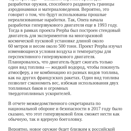
разработки оружия, способного раздвинуть границы
аэродинамики и материаловедения. Вероятно, это
говорит о том, что будут использованы прошлые
нереализованные наработки. Так, Onera начала
разработки гиперзвукового двигателя еще в 1993 году.
Тогда в рамках проекта Prepha был построен стендовый
двигатель для экспериментов на многоразовой
космической пусковой установке длиной около
60 метров и весом около 500 тонн. Проект Prepha изучал
изменяющиеся условия воздуха и температуры для
перспективного гиперзвукового двигателя.
Планировалось, что двигатель будет сжигать только
один вид топлива — жидкий водород, чтобы покинуть
атмосферу, а не комбинацию из разных видов топлива,
как на других французских ракетах. Один вид топлива
позволит сэкономить вес, избежав использования двух
топливных баков и огромных
твердотопливных ускорителей.
В отчете межведомственного секретариата по
национальной обороне и безопасности в 2017 году было
сказано, что этот гиперзвуковой блок сможет нести как
обычную, так и ядерную боеголовку.
Вероятно, новое оружие будет близким к российской