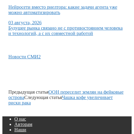
Нейросети вместо риелтора: какие задачи агента уже
можно автоматизировать
03 августа, 2026
Будущее рынка связано не с противостоянием человека
и технологий, а с их совместной работой
Новости СМИ2
Предыдущая статья
ООН переселит землян на фейковые
острова
Следующая статья
Чашка кофе увеличивает
риски рака
О нас
Авторам
Наши