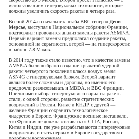
использованием гиперзвуковых технологий, которые
должны увеличить скорость ракеты в четыре раза.
Весной 2014-го начальник штаба ВВС генерал
Дени
Мерсье
, выступая в Национальном собрании Франции,
подтвердил: проводится анализ замены ракеты ASMP-A.
Первый вариант замены предполагал создание ракеты,
основанной на скрытности, второй — на гиперскорости:
в районе 7-8 Махов.
В 2014 году также стало известно, что в качестве замены
AMSP-A было выбрано создание крылатой ядерной
ракеты четвертого поколения класса воздух-земля —
ASN4G с гиперзвуковым блоком. Второй вариант
являлся более сложным и дорогим, но именно его
предпочли реализовывать и MBDA, и ВВС Франции.
Причинами выбора гиперзвукового варианта ракеты
стали, с одной стороны, развитие стратегических
вооружений в России, Китае и КНДР, с другой —
желание Франции сохранить технологическое
лидерство в Европе. Французские военные настаивали,
что Франция не должна отставать от США, России,
Китая и Индии, где уже разрабатываются гиперзвуковые
вооружения, и стать первым в Европе государством с
подобным вооружением.