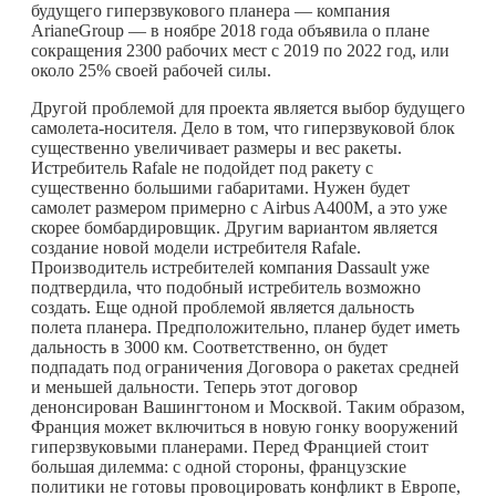
будущего гиперзвукового планера — компания
ArianeGroup — в ноябре 2018 года объявила о плане
сокращения 2300 рабочих мест с 2019 по 2022 год, или
около 25% своей рабочей силы.
Другой проблемой для проекта является выбор будущего
самолета-носителя. Дело в том, что гиперзвуковой блок
существенно увеличивает размеры и вес ракеты.
Истребитель Rafale не подойдет под ракету с
существенно большими габаритами. Нужен будет
самолет размером примерно с Airbus A400M, а это уже
скорее бомбардировщик. Другим вариантом является
создание новой модели истребителя Rafale.
Производитель истребителей компания Dassault уже
подтвердила, что подобный истребитель возможно
создать. Еще одной проблемой является дальность
полета планера. Предположительно, планер будет иметь
дальность в 3000 км. Соответственно, он будет
подпадать под ограничения Договора о ракетах средней
и меньшей дальности. Теперь этот договор
денонсирован Вашингтоном и Москвой. Таким образом,
Франция может включиться в новую гонку вооружений
гиперзвуковыми планерами. Перед Францией стоит
большая дилемма: с одной стороны, французские
политики не готовы провоцировать конфликт в Европе,