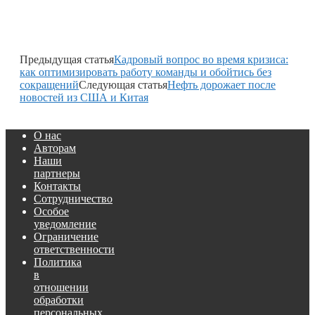
Предыдущая статья
Кадровый вопрос во время кризиса:
как оптимизировать работу команды и обойтись без
сокращений
Следующая статья
Нефть дорожает после
новостей из США и Китая
О нас
Авторам
Наши
партнеры
Контакты
Сотрудничество
Особое
уведомление
Ограничение
ответственности
Политика
в
отношении
обработки
персональных