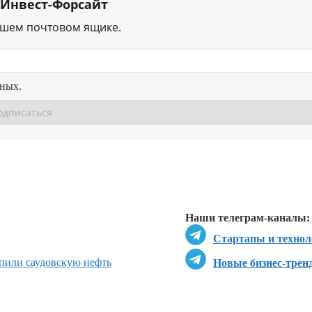
 Инвест-Форсайт
ашем почтовом ящике.
нных.
Перейти в
Перейти в
Д
Наши телеграм-каналы:
Стартапы и технол
пили саудовскую нефть
Новые бизнес-трен