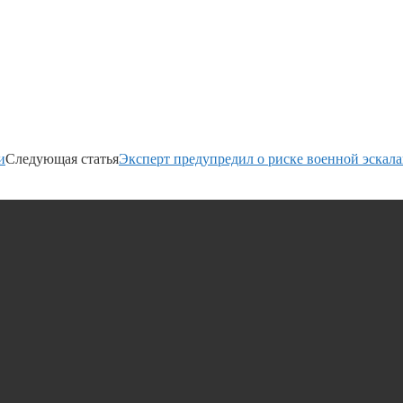
и
Следующая статья
Эксперт предупредил о риске военной эскал