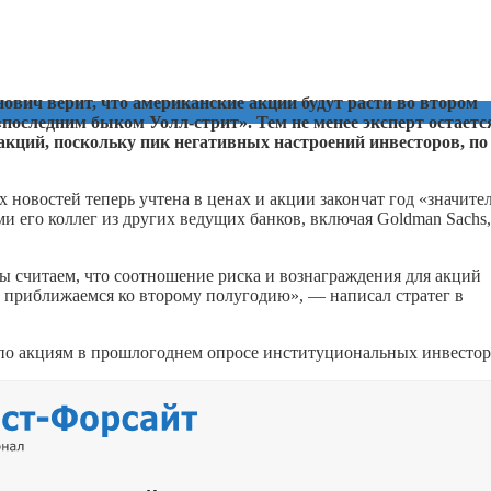
ович верит, что американские акции будут расти во втором
«последним быком Уолл-стрит». Тем не менее эксперт остаетс
акций, поскольку пик негативных настроений инвесторов, по 
х новостей теперь учтена в ценах и акции закончат год «значите
и его коллег из других ведущих банков, включая Goldman Sachs,
 считаем, что соотношение риска и вознаграждения для акций
ы приближаемся ко второму полугодию», — написал стратег в
по акциям в прошлогоднем опросе институциональных инвестор