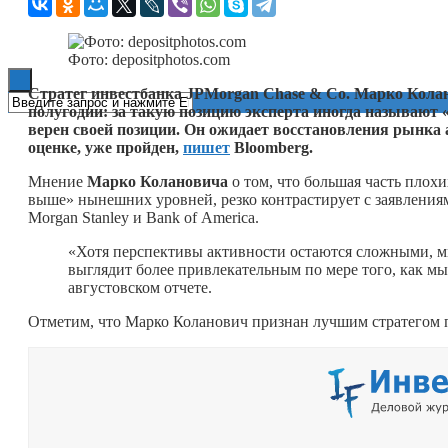
Книги
Фото: depositphotos.com
Стратег инвестбанка JPMorgan Chase & Co. Марко Колан
полугодии: за такую позицию эксперта иногда называют 
верен своей позиции. Он ожидает восстановления рынка 
оценке, уже пройден,
пишет
Bloomberg.
Мнение
Марко Колановича
о том, что большая часть плохи
выше» нынешних уровней, резко контрастирует с заявлениям
Morgan Stanley и Bank of America.
«Хотя перспективы активности остаются сложными, мы
выглядит более привлекательным по мере того, как м
августовском отчете.
Отметим, что Марко Коланович признан лучшим стратегом 