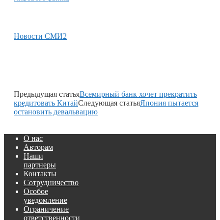
Новости СМИ2
Предыдущая статья
Всемирный банк хочет прекратить
кредитовать Китай
Следующая статья
Япония пытается
остановить девальвацию
О нас
Авторам
Наши
партнеры
Контакты
Сотрудничество
Особое
уведомление
Ограничение
ответственности