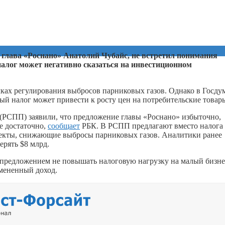
 глава «Роснано» Анатолий Чубайс, не встретил понимания
алог может негативно сказаться на инвестиционном
мках регулирования выбросов парниковых газов. Однако в Госду
ый налог может привести к росту цен на потребительские товар
РСПП) заявили, что предложение главы «Роснано» избыточно,
е достаточно,
сообщает
РБК. В РСПП предлагают вместо налога
оекты, снижающие выбросы парниковых газов. Аналитики ранее
ерять $8 млрд.
с предложением не повышать налоговую нагрузку на малый бизне
вмененный доход.