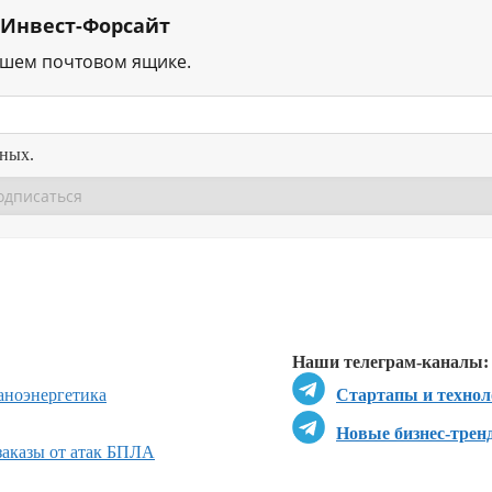
 Инвест-Форсайт
ашем почтовом ящике.
нных.
Перейти в
Перейти в
Д
Наши телеграм-каналы:
ано
энергетика
Стартапы и технол
Новые бизнес-трен
 заказы от атак БПЛА