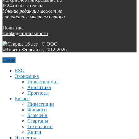
IF24.ru обязательна.
Мнение редакции может не
совпадать с мнением автора
Политика
конфиденциальности
© ООО
«Инвест-Форсайт», 2012-
2026
Меню
ESG
Экономика
Инвестклимат
Аналитика
Прогнозы
Бизнес
Инвестиции
Финансы
Блокчейн
Стартапы
Технологии
Книги
Эксперты