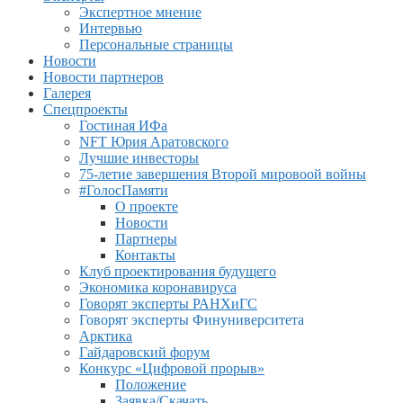
Экспертное мнение
Интервью
Персональные страницы
Новости
Новости партнеров
Галерея
Спецпроекты
Гостиная ИФа
NFT Юрия Аратовского
Лучшие инвесторы
75-летие завершения Второй мировоой войны
#ГолосПамяти
О проекте
Новости
Партнеры
Контакты
Клуб проектирования будущего
Экономика коронавируса
Говорят эксперты РАНХиГС
Говорят эксперты Финуниверситета
Арктика
Гайдаровский форум
Конкурс «Цифровой прорыв»
Положение
Заявка/Скачать