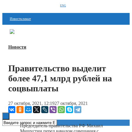
ENG
Инвестклимат
Финансы
Перейти в
Дзен
Инвестиции
Новости
Блокчейн
Правительство выделит
Стартапы
более 47,1 млрд рублей на
Технологии
соцвыплаты
ESG
Книги
27 октября, 2021, 12:19
27 октября, 2021
Председатель правительства РФ Михаил
Мишустин перед началом совещания с