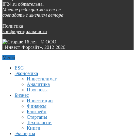
IF24.ru обязательна.
Мнение редакции может не
совпадать с мнением автора
Политика
конфиденциальности
© ООО
«Инвест-Форсайт», 2012-
2026
Меню
ESG
Экономика
Инвестклимат
Аналитика
Прогнозы
Бизнес
Инвестиции
Финансы
Блокчейн
Стартапы
Технологии
Книги
Эксперты