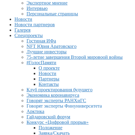
Экспертное мнение
Интервью
Персональные страницы
Новости
Новости партнеров
Галерея
Спецпроекты
Гостиная ИФа
NFT Юрия Аратовского
Лучшие инвесторы
75-летие завершения Второй мировоой войны
#ГолосПамяти
О проекте
Новости
Партнеры
Контакты
Клуб проектирования будущего
Экономика коронавируса
Говорят эксперты РАНХиГС
Говорят эксперты Финуниверситета
Арктика
Гайдаровский форум
Конкурс «Цифровой прорыв»
Положение
Заявка/Скачать