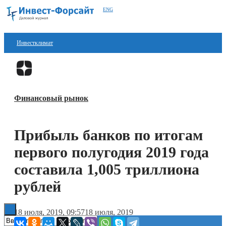
ENG
Инвестклимат
Финансы
Перейти в
Дзен
Инвестиции
Финансовый рынок
Блокчейн
Стартапы
Прибыль банков по итогам
Технологии
первого полугодия 2019 года
ESG
составила 1,005 триллиона
рублей
Книги
18 июля, 2019, 09:57
18 июля, 2019