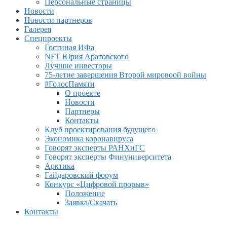
Персональные страницы
Новости
Новости партнеров
Галерея
Спецпроекты
Гостиная ИФа
NFT Юрия Аратовского
Лучшие инвесторы
75-летие завершения Второй мировоой войны
#ГолосПамяти
О проекте
Новости
Партнеры
Контакты
Клуб проектирования будущего
Экономика коронавируса
Говорят эксперты РАНХиГС
Говорят эксперты Финуниверситета
Арктика
Гайдаровский форум
Конкурс «Цифровой прорыв»
Положение
Заявка/Скачать
Контакты