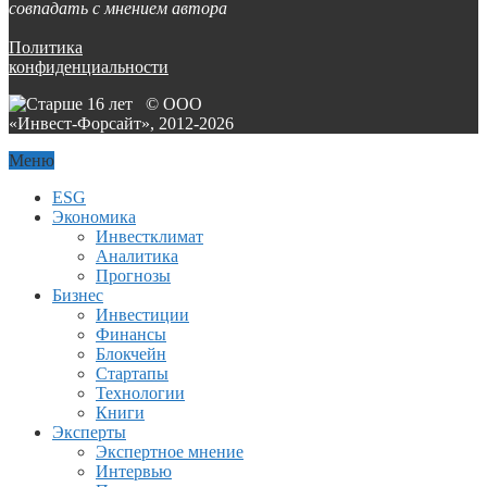
совпадать с мнением автора
Политика
конфиденциальности
© ООО
«Инвест-Форсайт», 2012-
2026
Меню
ESG
Экономика
Инвестклимат
Аналитика
Прогнозы
Бизнес
Инвестиции
Финансы
Блокчейн
Стартапы
Технологии
Книги
Эксперты
Экспертное мнение
Интервью