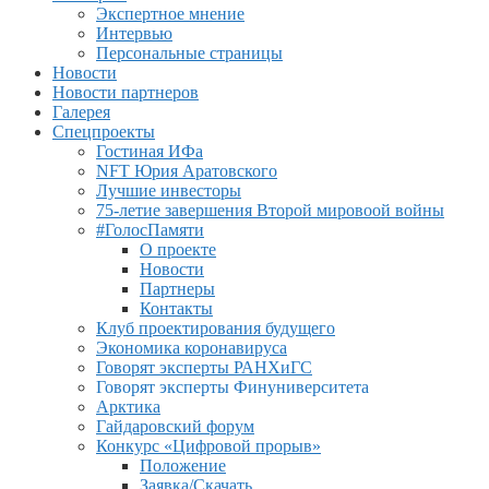
Экспертное мнение
Интервью
Персональные страницы
Новости
Новости партнеров
Галерея
Спецпроекты
Гостиная ИФа
NFT Юрия Аратовского
Лучшие инвесторы
75-летие завершения Второй мировоой войны
#ГолосПамяти
О проекте
Новости
Партнеры
Контакты
Клуб проектирования будущего
Экономика коронавируса
Говорят эксперты РАНХиГС
Говорят эксперты Финуниверситета
Арктика
Гайдаровский форум
Конкурс «Цифровой прорыв»
Положение
Заявка/Скачать