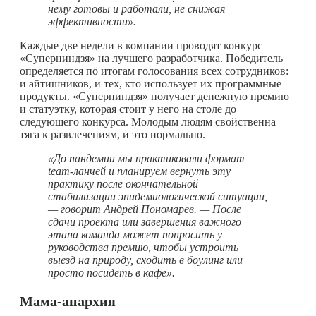
нему готовы и работали, не снижая
эффективности».
Каждые две недели в компании проводят конкурс
«Суперниндзя» на лучшего разработчика. Победитель
определяется по итогам голосования всех сотрудников:
и айтишников, и тех, кто использует их программные
продукты. «Суперниндзя» получает денежную премию
и статуэтку, которая стоит у него на столе до
следующего конкурса. Молодым людям свойственна
тяга к развлечениям, и это нормально.
«До пандемии мы практиковали формат
team-ланчей и планируем вернуть эту
практику после окончательной
стабилизации эпидемиологической ситуации,
— говорит Андрей Пономарев. — После
сдачи проекта или завершения важного
этапа команда может попросить у
руководства премию, чтобы устроить
выезд на природу, сходить в боулинг или
просто посидеть в кафе».
Мама-анархия