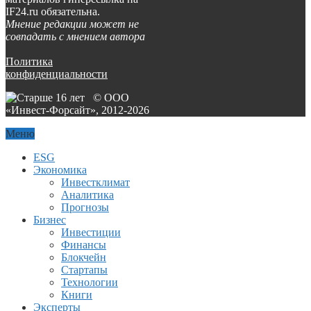
IF24.ru обязательна.
Мнение редакции может не
совпадать с мнением автора
Политика
конфиденциальности
© ООО
«Инвест-Форсайт», 2012-
2026
Меню
ESG
Экономика
Инвестклимат
Аналитика
Прогнозы
Бизнес
Инвестиции
Финансы
Блокчейн
Стартапы
Технологии
Книги
Эксперты