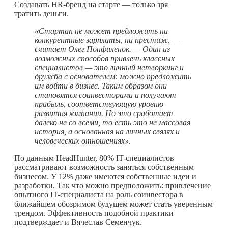
Создавать HR-бренд на старте — только зря
тратить деньги.
«Стартап не может предложить ни
конкурентные зарплаты, ни престиж, —
считает Олег Понфиленок. — Один из
возможных способов привлечь классных
специалистов — это личный нетворкинг и
дружба с основателем: можно предложить
им войти в бизнес. Таким образом они
становятся соинвесторами и получают
прибыль, соответствующую уровню
развития компании. Но это сработает
далеко не со всеми, то есть это не массовая
история, а основанная на личных связях и
человеческих отношениях».
По данным HeadHunter, 80% IT-специалистов
рассматривают возможность заняться собственным
бизнесом. У 12% даже имеются собственные идеи и
разработки. Так что можно предположить: привлечение
опытного IT-специалиста на роль соинвестора в
ближайшем обозримом будущем может стать уверенным
трендом. Эффективность подобной практики
подтверждает и Вячеслав Семенчук.