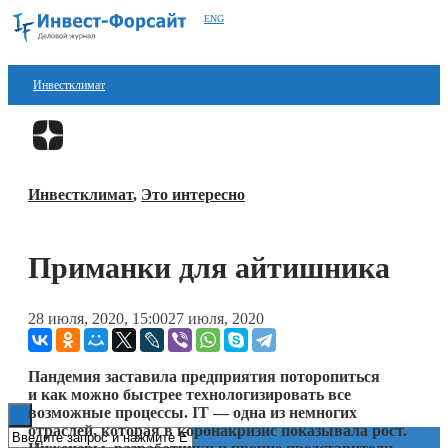
ENG
Инвестклимат
Финансы
Перейти в
Дзен
Инвестиции
Инвестклимат
,
Это интересно
Блокчейн
Стартапы
Приманки для айтишника
Технологии
28 июля, 2020, 15:00
27 июля, 2020
ESG
Книги
Пандемия заставила предприятия поторопиться
и как можно быстрее технологизировать все
возможные процессы. IT — одна из немногих
отраслей, которая в коронакризис показывала рост.