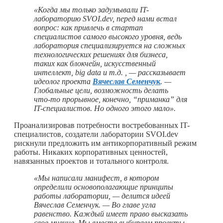
«Когда мы только задумывали IT-
лабораторию SVOI.dev, перед нами встал
вопрос: как привлечь в стартап
специалистов самого высокого уровня, ведь
лаборатория специализируется на сложных
технологических решениях для бизнеса,
таких как блокчейн, искусственный
интеллект, big data и т.д. , — рассказывает
идеолог проекта
Вячеслав Семенчук
. —
Глобальные цели, возможность делать
что-то
прорывное, конечно, “приманка” для
IT-специалистов. Но одного этого мало».
Проанализировав потребности востребованных IT-
специалистов, создатели лаборатории SVOI.dev
рискнули предложить им антикорпоративный режим
работы. Никаких корпоративных ценностей,
навязанных проектов и тотального контроля.
«Мы написали манифест, в котором
определили основополагающие принципы
работы лаборатории, — делится идеей
Вячеслав Семенчук. — Во главе угла
равенство. Каждый имеет право высказать
свое мнение. Мы вместе выбираем проекты,