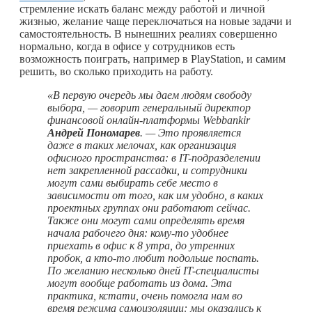
стремление искать баланс между работой и личной
жизнью, желание чаще переключаться на новые задачи и
самостоятельность. В нынешних реалиях совершенно
нормально, когда в офисе у сотрудников есть
возможность поиграть, например в PlayStation, и самим
решить, во сколько приходить на работу.
«В первую очередь мы даем людям свободу
выбора, — говорит генеральный директор
финансовой онлайн-платформы Webbankir
Андрей Пономарев
. —
Это проявляется
даже в таких мелочах, как организация
офисного пространства: в IT-подразделении
нет закрепленной рассадки, и сотрудники
могут сами выбирать себе место в
зависимости от того, как им удобно, в каких
проектных группах они работают сейчас.
Также они могут сами определять время
начала рабочего дня:
кому-то
удобнее
приехать в офис к 8 утра, до утренних
пробок, а
кто-то
любит подольше поспать.
По желанию несколько дней IT-специалисты
могут вообще работать из дома. Эта
практика, кстати, очень помогла нам во
время режима самоизоляции: мы оказались к