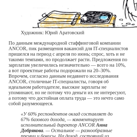
Художник: Юрий Аратовский
По данным международной стаффинговой компании
ANCOR, пик размещения вакансий для IT-специалистов
пришелся на период с апреля по июнь; спрос, хоть и не
такими темпами, но продолжает расти. Предложения по
зарплатам увеличились незначительно — всего на 10%,
а вот проектные работы подорожали на 20–30%.
Впрочем, согласно данным недавнего исследования
ANCOR, столичные IT-специалисты, говоря об
идеальном работодателе, высокие зарплаты не
упоминают, но не потому что деньги их не интересуют,
а потому что достойная оплата труда — это нечто само
собой разумеющееся.
«У 60% респондентов оклад составляет до
67% базового дохода, — комментирует
исполнительный директор ANCOR
Анна
Добрякова
. — Остальное — разнообразные
премии и бонусы. На доход, состоящий из