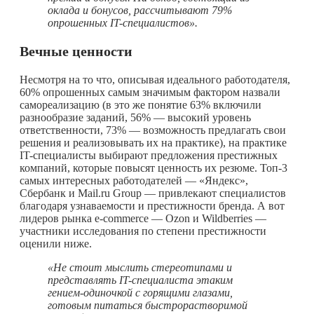
оклада и бонусов, рассчитывают 79%
опрошенных IT-специалистов».
Вечные ценности
Несмотря на то что, описывая идеального работодателя,
60% опрошенных самым значимым фактором назвали
самореализацию (в это же понятие 63% включили
разнообразие заданий, 56% — высокий уровень
ответственности, 73% — возможность предлагать свои
решения и реализовывать их на практике), на практике
IT-специалисты выбирают предложения престижных
компаний, которые повысят ценность их резюме. Топ-3
самых интересных работодателей — «Яндекс»,
Сбербанк и Mail.ru Group — привлекают специалистов
благодаря узнаваемости и престижности бренда. А вот
лидеров рынка e-commerce — Ozon и Wildberries —
участники исследования по степени престижности
оценили ниже.
«Не стоит мыслить стереотипами и
представлять IT-специалиста этаким
гением-одиночкой с горящими глазами,
готовым питаться быстрорастворимой