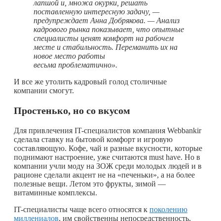
лапшой и, множа окурки, решать
поставленную интересную задачу, —
предупреждает Анна Добрякова. — Анализ
кадрового рынка показывает, что опытные
специалисты ценят комфорт на рабочем
месте и стабильность. Переманить их на
новое место работы
весьма проблематично».
И все же утолить кадровый голод столичные
компании смогут.
Простенько, но со вкусом
Для привлечения IT-специалистов компания Webbankir
сделала ставку на бытовой комфорт и игровую
составляющую. Кофе, чай и разные вкусности, которые
поднимают настроение, уже считаются must have. Но в
компании учли моду на ЗОЖ среди молодых людей и в
рационе сделали акцент не на «печеньки», а на более
полезные вещи. Летом это фрукты, зимой —
витаминные комплексы.
IT-специалисты чаще всего относятся к
поколению
миллениалов
, им свойственны непосредственность,