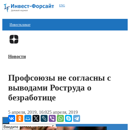
ENG
Инвестклимат
Финансы
Перейти в
Дзен
Инвестиции
Новости
Блокчейн
Стартапы
Профсоюзы не согласны с
Технологии
выводами Роструда о
ESG
безработице
Книги
5 апреля, 2019, 16:02
5 апреля, 2019