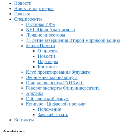
Новости
Новости партнеров
Галерея
Спецпроекты
Гостиная ИФа
NFT Юрия Аратовского
Лучшие инвесторы
75-летие завершения Второй мировоой войны
#ГолосПамяти
О проекте
Новости
Партнеры
Контакты
Клуб проектирования будущего
Экономика коронавируса
Говорят эксперты РАНХиГС
Говорят эксперты Финуниверситета
Арктика
Гайдаровский форум
Конкурс «Цифровой прорыв»
Положение
Заявка/Скачать
Контакты
Archives