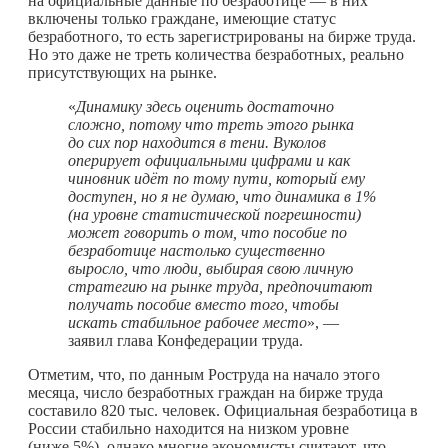
на официальные данные по безработице — в них
включены только граждане, имеющие статус
безработного, то есть зарегистрированы на бирже труда.
Но это даже не треть количества безработных, реально
присутствующих на рынке.
«
Динамику здесь оценить достаточно
сложно, потому что треть этого рынка
до сих пор находится в тени. Вуколов
оперирует официальными цифрами и как
чиновник идёт по тому пути, который ему
доступен, но я не думаю, что динамика в 1%
(на уровне статистической погрешности)
может говорить о том, что пособие по
безработице настолько существенно
выросло, что люди, выбирая свою личную
стратегию на рынке труда, предпочитают
получать пособие вместо того, чтобы
искать стабильное рабочее место
», —
заявил глава Конфедерации труда.
Отметим, что, по данным Роструда на начало этого
месяца, число безработных граждан на бирже труда
составило 820 тыс. человек. Официальная безработица в
России стабильно находится на низком уровне
(ниже 5%), однако многие экономисты считают, что