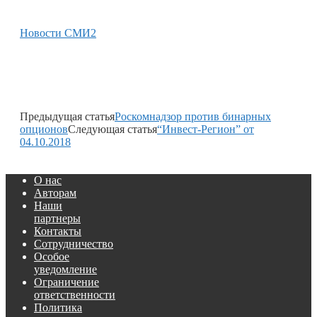
Новости СМИ2
Предыдущая статья
Роскомнадзор против бинарных
опционов
Следующая статья
“Инвест-Регион” от
04.10.2018
О нас
Авторам
Наши
партнеры
Контакты
Сотрудничество
Особое
уведомление
Ограничение
ответственности
Политика