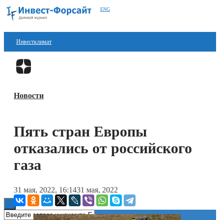
ENG
Инвестклимат
Финансы
Перейти в
Дзен
Инвестиции
Новости
Блокчейн
Стартапы
Пять стран Европы
Технологии
отказались от российского
ESG
газа
Книги
31 мая, 2022, 16:14
31 мая, 2022