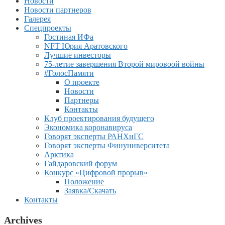
Новости
Новости партнеров
Галерея
Спецпроекты
Гостиная ИФа
NFT Юрия Аратовского
Лучшие инвесторы
75-летие завершения Второй мировоой войны
#ГолосПамяти
О проекте
Новости
Партнеры
Контакты
Клуб проектирования будущего
Экономика коронавируса
Говорят эксперты РАНХиГС
Говорят эксперты Финуниверситета
Арктика
Гайдаровский форум
Конкурс «Цифровой прорыв»
Положение
Заявка/Скачать
Контакты
Archives