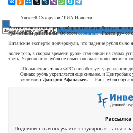
Книги
Алексей Сухоруков / РИА Новости
Россия смогла выиграть «оборонительную битву» по защи
грамотным действиям. Об этом
сообщает
«Газета.ру» со 
Китайские эксперты подчеркнули, что падение рубля было
Более того, в скором времени рубль стал одной из самых у
треть. Укреплению рубля не помешало даже повышение пр
«Повышение ставки ФРС способствует укреплению до
Однако рубль укрепляется еще сильнее, и Центробанк
экономист
Дмитрий Афанасьев
. — Рост рубля обусло
Рассылка
Подпишитесь и получайте популярные статьи в в