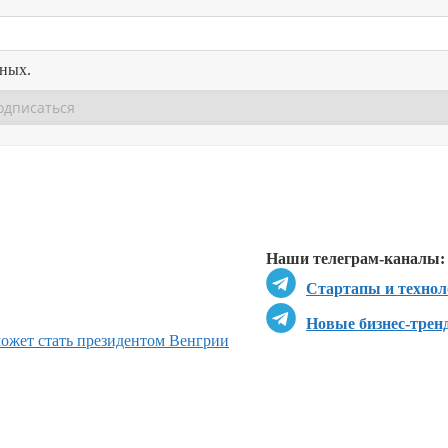
нных.
Перейти в
Перейти в
Д
Наши телеграм-каналы:
Стартапы и технол
Новые бизнес-трен
может стать президентом Венгрии