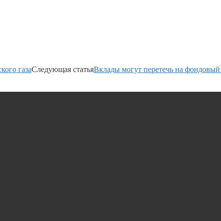
кого газа
Следующая статья
Вклады могут перетечь на фондовый