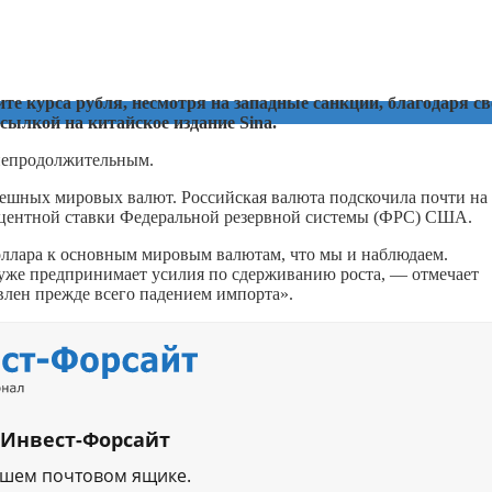
те курса рубля, несмотря на западные санкции, благодаря с
ссылкой на китайское издание Sina.
 непродолжительным.
спешных мировых валют. Российская валюта подскочила почти на
оцентной ставки Федеральной резервной системы (ФРС) США.
ллара к основным мировым валютам, что мы и наблюдаем.
 уже предпринимает усилия по сдерживанию роста, — отмечает
влен прежде всего падением импорта».
 Инвест-Форсайт
ашем почтовом ящике.